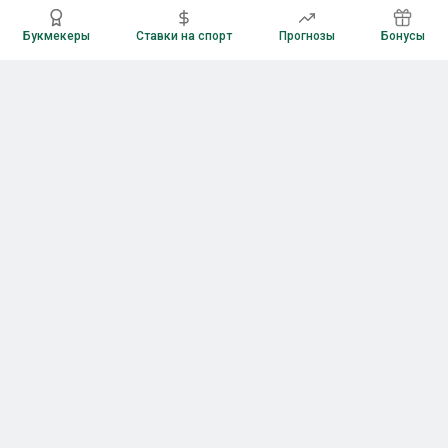
Букмекеры
Ставки на спорт
Прогнозы
Бонусы
Букмекеры
Рейтинг букмекерских контор
Букмекерские конторы России
Букмекеры без верификации
Букмекеры с бонусами
Все приложения букмекеров
Букмекеры с Андроид
Букмекеры с iOS