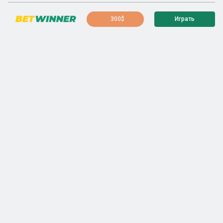
300$
Играть