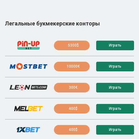
Легальные букмекерские конторы
5300$
Играть
10000€
Играть
300€
Играть
400$
Играть
400$
Играть