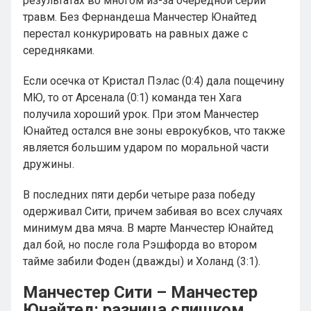
результатах во многом из-за очередной серии
травм. Без Фернандеша Манчестер Юнайтед
перестал конкурировать на равных даже с
середняками.
Если осечка от Кристал Пэлас (0:4) дала пощечину
МЮ, то от Арсенала (0:1) команда тен Хага
получила хороший урок. При этом Манчестер
Юнайтед остался вне зоны еврокубков, что также
является большим ударом по моральной части
дружины.
В последних пяти дерби четыре раза победу
одерживал Сити, причем забивая во всех случаях
минимум два мяча. В марте Манчестер Юнайтед
дал бой, но после гола Рэшфорда во втором
тайме забили Фоден (дважды) и Холанд (3:1).
Манчестер Сити – Манчестер
Юнайтед: разница слишком