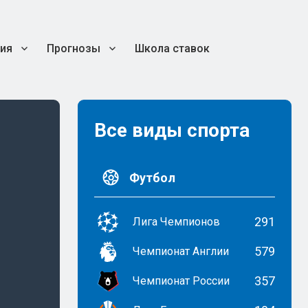
ия
Прогнозы
Школа ставок
Все виды спорта
Футбол
291
Лига Чемпионов
579
Чемпионат Англии
357
Чемпионат России