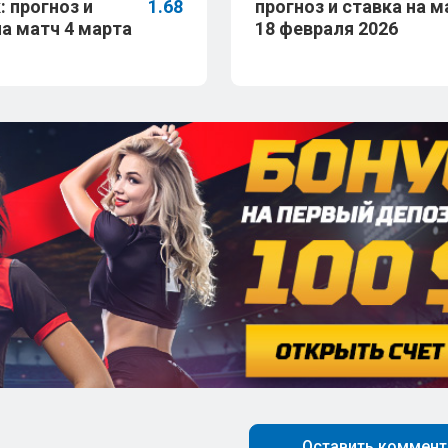
: прогноз и
1.68
прогноз и ставка на м
на матч 4 марта
18 февраля 2026
Оставить коммент