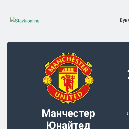
Бук
Манчестер
Юнайтед