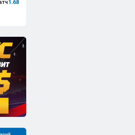
атч
1.68
арий