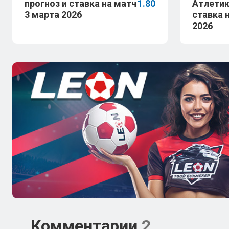
прогноз и ставка на матч
1.80
Атлетик
3 марта 2026
ставка 
2026
Комментарии
2