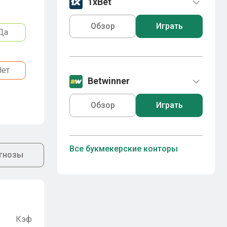
1xBet
Обзор
Играть
Да
Нет
Betwinner
Обзор
Играть
Все букмекерские конторы
гнозы
Кэф