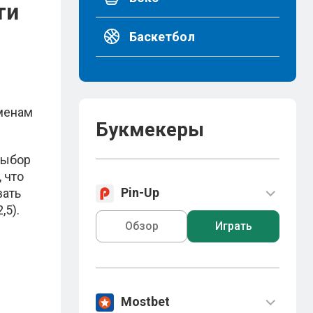
ти
Баскетбол
именам
Букмекеры
выбор
 что
Pin-Up
вать
,5).
Обзор
Играть
Mostbet