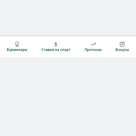
Букмекеры
Ставки на спорт
Прогнозы
Бонусы
Букмекеры
Рейтинг букмекерских контор
Букмекерские конторы России
Букмекеры без верификации