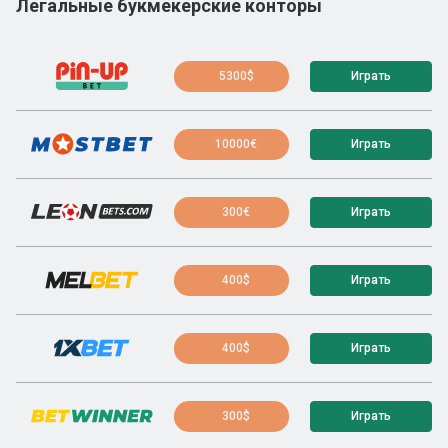
Легальные букмекерские конторы
5300$
Играть
10000€
Играть
300€
Играть
400$
Играть
400$
Играть
300$
Играть