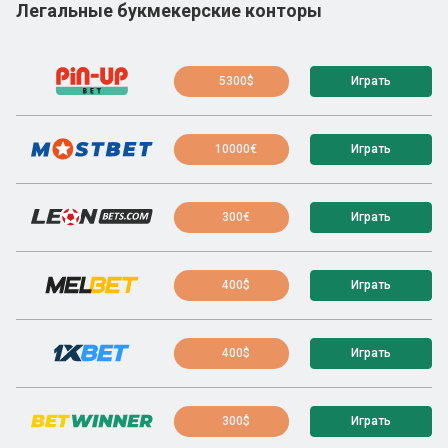
Легальные букмекерские конторы
5300$
Играть
10000€
Играть
300€
Играть
400$
Играть
400$
Играть
300$
Играть