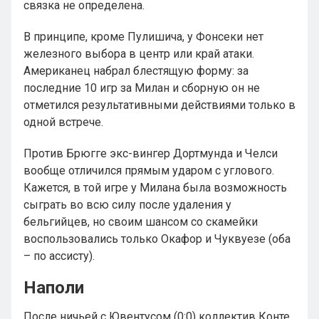
связка не определена.
В принципе, кроме Пулишича, у Фонсеки нет
железного выбора в центр или край атаки.
Американец набрал блестящую форму: за
последние 10 игр за Милан и сборную он не
отметился результативными действиями только в
одной встрече.
Против Брюгге экс-вингер Дортмунда и Челси
вообще отличился прямым ударом с углового.
Кажется, в той игре у Милана была возможность
сыграть во всю силу после удаления у
бельгийцев, но своим шансом со скамейки
воспользовались только Окафор и Чуквуезе (оба
– по ассисту).
Наполи
После ничьей с Ювентусом (0:0) коллектив Конте