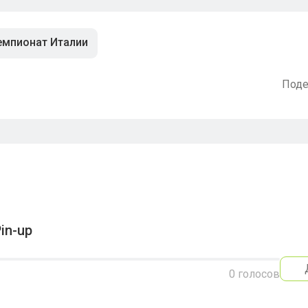
емпионат Италии
Поде
in-up
0
голосов