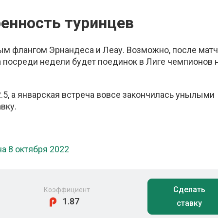
ренность туринцев
м флангом Эрнандеса и Леау. Возможно, после матч
а посреди недели будет поединок в Лиге чемпионов 
.5, а январская встреча вовсе закончилась унылыми
вку.
а 8 октября 2022
Сделать
Коэффициент
1.87
ставку