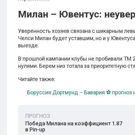
Милан – Ювентус: неуве
Уверенность хозяев связана с шикарным левы
Челси Милан будет уставшим, но и у Ювентус
выезде.
В прошлой кампании клубы не пробивали ТМ 2
нулями. Берем низ тотала за приоритетную ста
Читайте также:
Боруссия Дортмунд – Бавария ⚽ прогноз н
ПРОГНОЗ
Победа Милана на коэффициент 1.87
в Pin-up