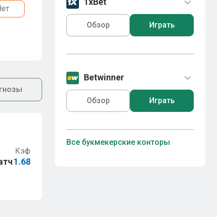
1xBet
Нет
Обзор
Играть
Betwinner
гнозы
Обзор
Играть
Все букмекерские конторы
Кэф
атч
1.68