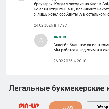
браузерах. Когда я заходил на блог в Saf
но если открытии в IE, возникают неко
Я лишь хотел сообщить! А в остальном, 
24.02.2026 в 17:27
admin
Спасибо большое за ваш ком
Мы работаем над этим и в с
26.02.2026 в 20:10
Легальные букмекерские 
Обзор
5300$