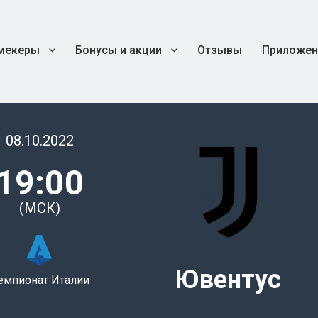
мекеры
Бонусы и акции
Отзывы
Приложен
08.10.2022
19:00
(МСК)
Ювентус
емпионат Италии