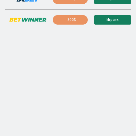
300$
Играть