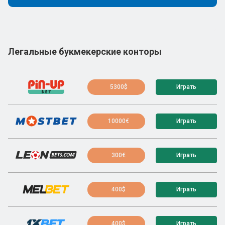
Легальные букмекерские конторы
5300$
Играть
10000€
Играть
300€
Играть
400$
Играть
400$
Играть