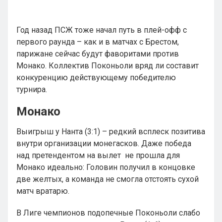
Год назад ПСЖ тоже начал путь в плей-офф с
первого раунда – как и в матчах с Брестом,
парижане сейчас будут фаворитами против
Монако. Коллектив Поконьоли вряд ли составит
конкуренцию действующему победителю
турнира.
Монако
Выигрыш у Нанта (3:1) – редкий всплеск позитива
внутри организации монегасков. Даже победа
над претендентом на вылет не прошла для
Монако идеально: Головин получил в концовке
две желтых, а команда не смогла отстоять сухой
матч вратарю.
В Лиге чемпионов подопечные Поконьоли слабо