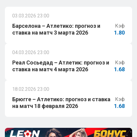
03.03.2026 23:00
Барселона – Атлетико: прогноз и
Кэф
ставка на матч 3 марта 2026
1.80
04.03.2026 23:00
Реал Сосьедад – Атлетик: прогноз и
Кэф
ставка на матч 4 марта 2026
1.68
18.02.2026 23:00
Брюгге – Атлетико: прогноз и ставка
Кэф
на матч 18 февраля 2026
1.68