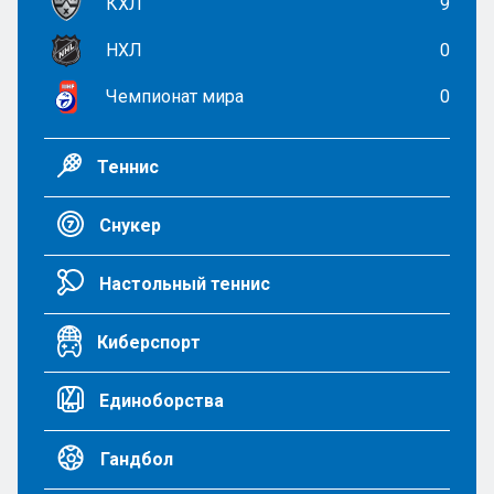
КХЛ
9
НХЛ
0
Чемпионат мира
0
Теннис
Снукер
Настольный теннис
Киберспорт
Единоборства
Гандбол