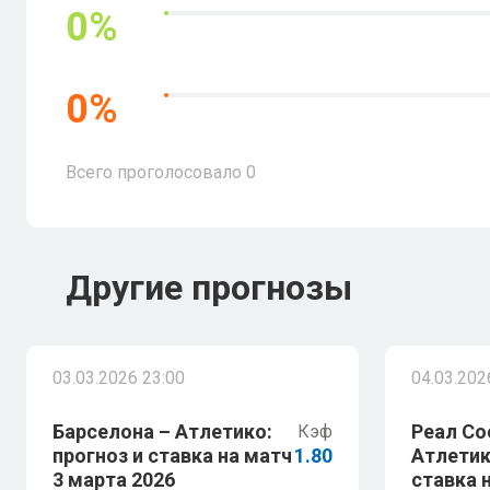
0
%
0
%
Всего проголосовало
0
Другие прогнозы
03.03.2026 23:00
04.03.202
Барселона – Атлетико:
Реал Со
Кэф
прогноз и ставка на матч
1.80
Атлетик
3 марта 2026
ставка 