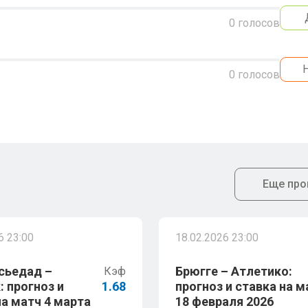
0
голосов
0
голосов
Еще про
6 23:00
18.02.2026 23:00
сьедад –
Брюгге – Атлетико:
Кэф
: прогноз и
1.68
прогноз и ставка на м
на матч 4 марта
18 февраля 2026