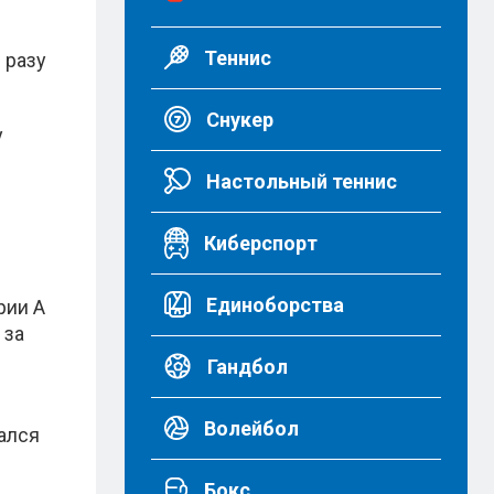
Теннис
 разу
Снукер
у
Настольный теннис
Киберспорт
Единоборства
рии А
 за
Гандбол
Волейбол
ался
Бокс