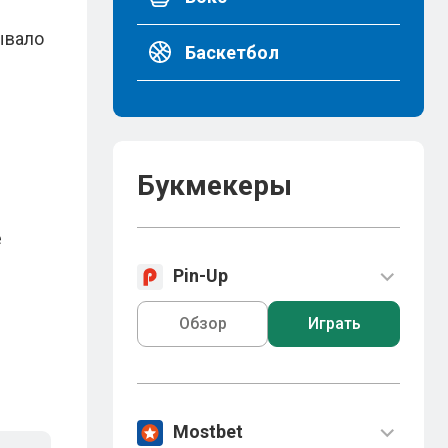
ывало
Баскетбол
Букмекеры
е
Pin-Up
Обзор
Играть
Mostbet