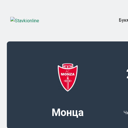
Бук
Монца
Ч