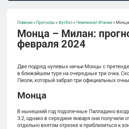
Главная
»
Прогнозы
»
Футбол
»
Чемпионат Италии
»
Монца 
Монца – Милан: прогно
февраля 2024
Две подряд нулевых ничьи Монцы с претенден
в ближайшем туре на очередные три очка. Ско
Пиоли, который забрал три официальных очны
Монца
В нынешний год подопечные Палладино входи
3:2, однако в середине января они получили о
отдельно взятом отрезке и приблизиться к зон