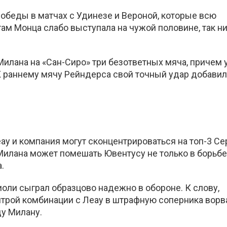
победы в матчах с Удинезе и Вероной, которые всю
ам Монца слабо выступала на чужой половине, так ни
Милана на «Сан-Сиро» три безответных мяча, причем 
К раннему мячу Рейндерса свой точный удар добавил
ау и компания могут сконцентрироваться на топ-3 Се
Милана может помешать Ювентусу не только в борьбе
.
оли сыграл образцово надежно в обороне. К слову,
итрой комбинации с Леау в штрафную соперника ворв
у Милану.