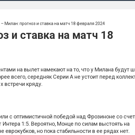
– Милан: прогноз и ставка на матч 18 февраля 2024
з и ставка на матч 18
тами на вылет намекают на то, что у Милана будут 
рее всего, середняк Серии А не устоит перед колле
х встречи кряду.
ли с оптимистичной победой над Фрозиноне со сче
т Интера 1:5. Вероятно, Монце по силам выстоять на
е еврокубков, но пока стабильности в ее рядах нет.