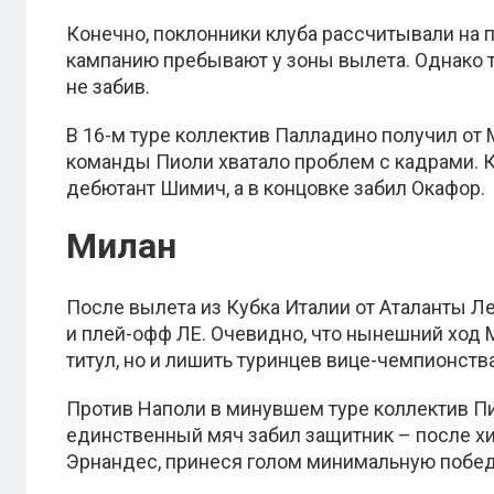
Конечно, поклонники клуба рассчитывали на 
кампанию пребывают у зоны вылета. Однако т
не забив.
В 16-м туре коллектив Палладино получил от 
команды Пиоли хватало проблем с кадрами. 
дебютант Шимич, а в концовке забил Окафор.
Милан
После вылета из Кубка Италии от Аталанты Ле
и плей-офф ЛЕ. Очевидно, что нынешний ход 
титул, но и лишить туринцев вице-чемпионства
Против Наполи в минувшем туре коллектив Пи
единственный мяч забил защитник – после х
Эрнандес, принеся голом минимальную побед