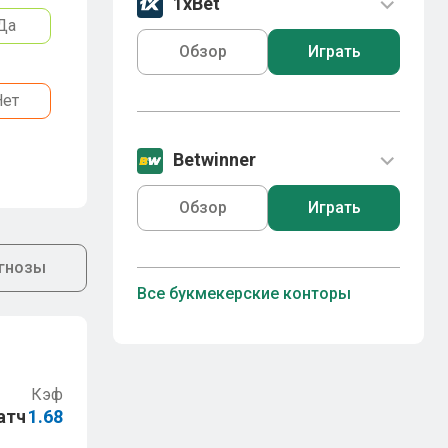
1xBet
Да
Обзор
Играть
Нет
Betwinner
Обзор
Играть
гнозы
Все букмекерские конторы
Кэф
атч
1.68