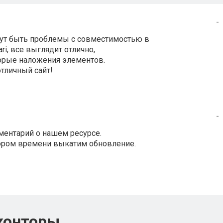
-
огут быть проблемы с совместимостью в
ari, все выглядит отлично,
торые наложения элементов.
отличный сайт!
-
ментарий о нашем ресурсе.
кором времени выкатим обновление.
конторы