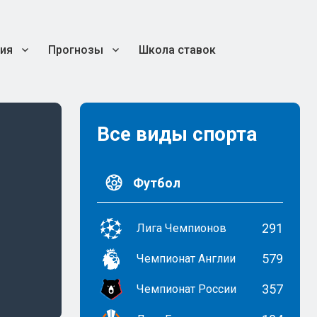
ия
Прогнозы
Школа ставок
Все виды спорта
Футбол
291
Лига Чемпионов
579
Чемпионат Англии
357
Чемпионат России