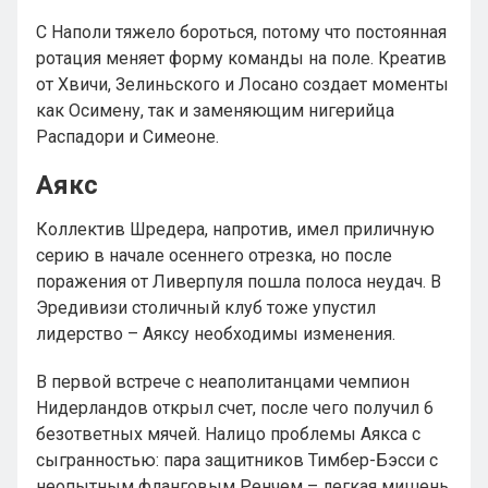
С Наполи тяжело бороться, потому что постоянная
ротация меняет форму команды на поле. Креатив
от Хвичи, Зелиньского и Лосано создает моменты
как Осимену, так и заменяющим нигерийца
Распадори и Симеоне.
Аякс
Коллектив Шредера, напротив, имел приличную
серию в начале осеннего отрезка, но после
поражения от Ливерпуля пошла полоса неудач. В
Эредивизи столичный клуб тоже упустил
лидерство – Аяксу необходимы изменения.
В первой встрече с неаполитанцами чемпион
Нидерландов открыл счет, после чего получил 6
безответных мячей. Налицо проблемы Аякса с
сыгранностью: пара защитников Тимбер-Бэсси с
неопытным фланговым Ренчем – легкая мишень