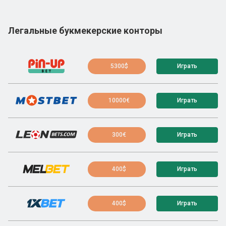
Легальные букмекерские конторы
5300$
Играть
10000€
Играть
300€
Играть
400$
Играть
400$
Играть