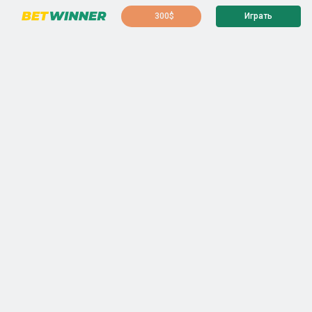
300$
Играть