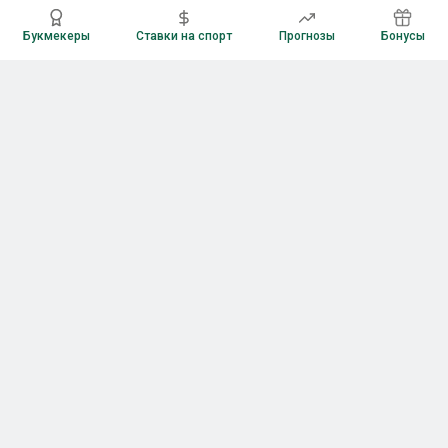
Букмекеры
Ставки на спорт
Прогнозы
Бонусы
Букмекеры
Рейтинг букмекерских контор
Букмекерские конторы России
Букмекеры без верификации
Букмекеры с бонусами
Все приложения букмекеров
Букмекеры с Андроид
Букмекеры с iOS