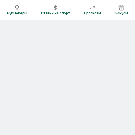
Букмекеры
Ставки на спорт
Прогнозы
Бонусы
Букмекеры
Рейтинг букмекерских контор
Букмекерские конторы России
Букмекеры без верификации
Букмекеры с бонусами
Все приложения букмекеров
Букмекеры с Андроид
Букмекеры с iOS