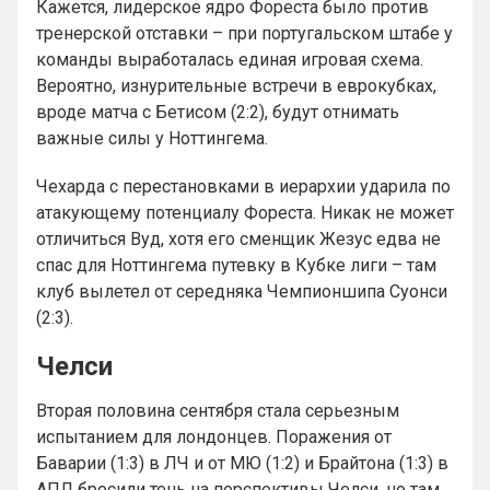
Кажется, лидерское ядро Фореста было против
тренерской отставки – при португальском штабе у
команды выработалась единая игровая схема.
Вероятно, изнурительные встречи в еврокубках,
вроде матча с Бетисом (2:2), будут отнимать
важные силы у Ноттингема.
Чехарда с перестановками в иерархии ударила по
атакующему потенциалу Фореста. Никак не может
отличиться Вуд, хотя его сменщик Жезус едва не
спас для Ноттингема путевку в Кубке лиги – там
клуб вылетел от середняка Чемпионшипа Суонси
(2:3).
Челси
Вторая половина сентября стала серьезным
испытанием для лондонцев. Поражения от
Баварии (1:3) в ЛЧ и от МЮ (1:2) и Брайтона (1:3) в
АПЛ бросили тень на перспективы Челси, но там