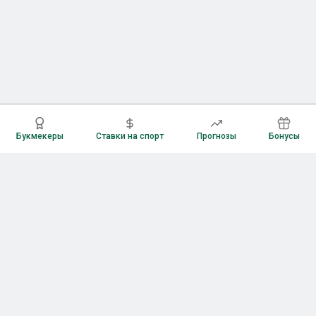
Букмекеры
Ставки на спорт
Прогнозы
Бонусы
Букмекеры
Рейтинг букмекерских контор
Букмекерские конторы России