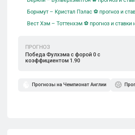
Борнмут – Кристал Пэлас ⚽ прогноз и став
Вест Хэм – Тоттенхэм ⚽ прогноз и ставки 
ПРОГНОЗ
Победа Фулхэма с форой 0 с
коэффициентом 1.90
Прогнозы на Чемпионат Англии
Прог