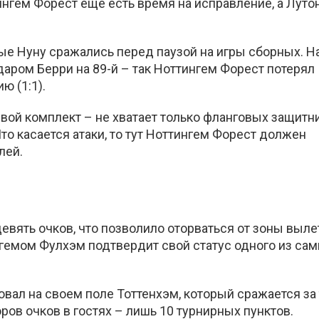
нгем Форест еще есть время на исправление, а Луто
ые Нуну сражались перед паузой на игры сборных. Н
аром Берри на 89-й – так Ноттингем Форест потерял
ю (1:1).
евой комплект – не хватает только фланговых защитн
то касается атаки, то тут Ноттингем Форест должен
лей.
вять очков, что позволило оторваться от зоны выле
нгемом Фулхэм подтвердит свой статус одного из са
ал на своем поле Тоттенхэм, который сражается за 
оров очков в гостях – лишь 10 турнирных пунктов.