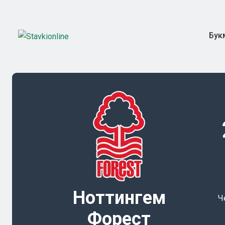
Бук
Ноттингем
Ч
Форест