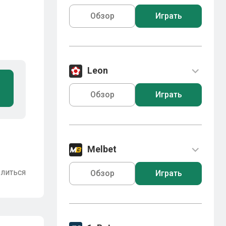
Обзор
Играть
Leon
Обзор
Играть
Melbet
литься
Обзор
Играть