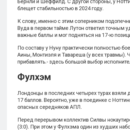
Бернли и Шеффилд. С другой стороны, у Нотти
блещет стабильностью в 2024 году.
К слову, именно с этим соперником подопечн
Вуда в первом тайме Лутон ответил точным уд
важные баллы и мог подняться на 17-ю позици
По составу у Нуну практически полностью бо
Аины, Монтиэля и Тавареша (у всех травмы). Ч
прибавлять.- здесь большой выбор исполните
Фулхэм
Лондонцы в последних четырех турах взяли де
17 баллов. Вероятно, уже в поединке с Нотти
опасных середняков АПЛ.
Перед перерывом коллектив Силвы нокаутиров
(3:0). При этом у Фулхэма один из худших наб