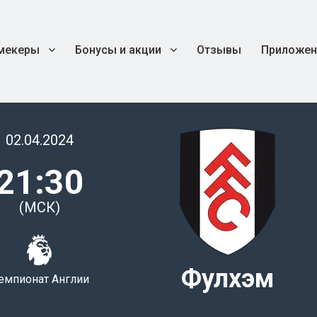
мекеры
Бонусы и акции
Отзывы
Приложен
02.04.2024
21:30
(МСК)
Фулхэм
емпионат Англии