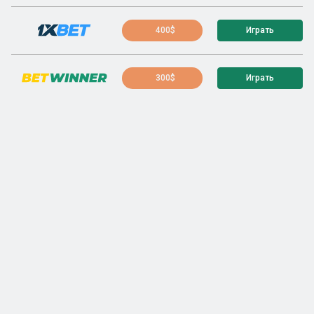
400$
Играть
300$
Играть