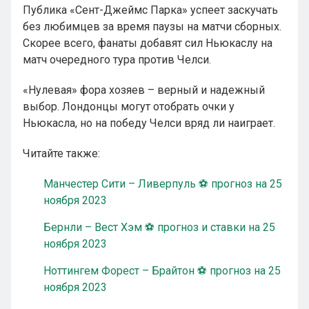
Публика «Сент-Джеймс Парка» успеет заскучать
без любимцев за время паузы на матчи сборных.
Скорее всего, фанаты добавят сил Ньюкаслу на
матч очередного тура против Челси.
«Нулевая» фора хозяев – верный и надежный
выбор. Лондонцы могут отобрать очки у
Ньюкасла, но на победу Челси вряд ли наиграет.
Читайте также:
Манчестер Сити – Ливерпуль ⚽ прогноз на 25
ноября 2023
Бернли – Вест Хэм ⚽ прогноз и ставки на 25
ноября 2023
Ноттингем Форест – Брайтон ⚽ прогноз на 25
ноября 2023