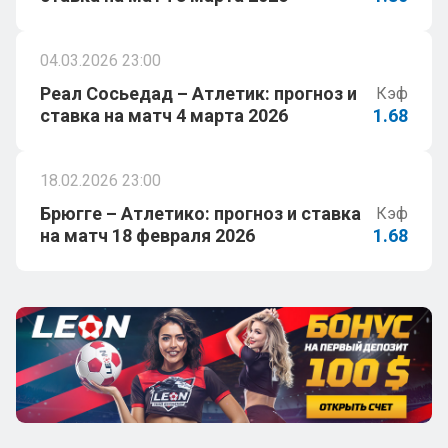
04.03.2026 23:00
Реал Сосьедад – Атлетик: прогноз и
Кэф
ставка на матч 4 марта 2026
1.68
18.02.2026 23:00
Брюгге – Атлетико: прогноз и ставка
Кэф
на матч 18 февраля 2026
1.68