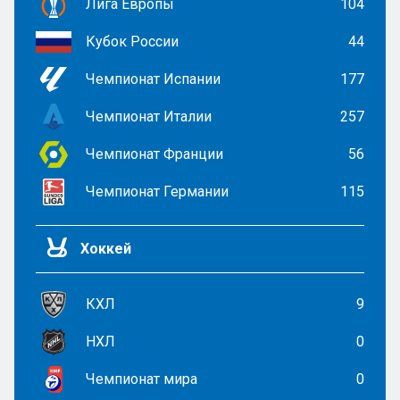
Лига Европы
104
Кубок России
44
Чемпионат Испании
177
Чемпионат Италии
257
Чемпионат Франции
56
Чемпионат Германии
115
Хоккей
КХЛ
9
НХЛ
0
Чемпионат мира
0