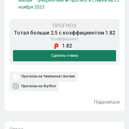
Милан – Фиорентина ⚽ прогноз и ставки на 25
ноября 2023
ПРОГНОЗ
Тотал больше 2.5 с коэффициентом 1.82
Коэффициент
1.82
Сделать ставку
Прогнозы на Чемпионат Англии
Прогнозы на Футбол
Поделиться