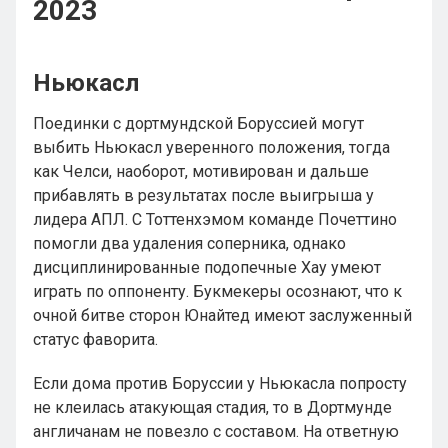
2023
Ньюкасл
Поединки с дортмундской Боруссией могут
выбить Ньюкасл уверенного положения, тогда
как Челси, наоборот, мотивирован и дальше
прибавлять в результатах после выигрыша у
лидера АПЛ. С Тоттенхэмом команде Почеттино
помогли два удаления соперника, однако
дисциплинированные подопечные Хау умеют
играть по оппоненту. Букмекеры осознают, что к
очной битве сторон Юнайтед имеют заслуженный
статус фаворита.
Если дома против Боруссии у Ньюкасла попросту
не клеилась атакующая стадия, то в Дортмунде
англичанам не повезло с составом. На ответную