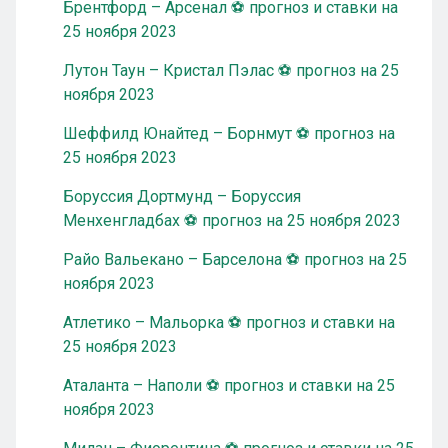
Брентфорд – Арсенал ⚽ прогноз и ставки на
25 ноября 2023
Лутон Таун – Кристал Пэлас ⚽ прогноз на 25
ноября 2023
Шеффилд Юнайтед – Борнмут ⚽ прогноз на
25 ноября 2023
Боруссия Дортмунд – Боруссия
Менхенгладбах ⚽ прогноз на 25 ноября 2023
Райо Вальекано – Барселона ⚽ прогноз на 25
ноября 2023
Атлетико – Мальорка ⚽ прогноз и ставки на
25 ноября 2023
Аталанта – Наполи ⚽ прогноз и ставки на 25
ноября 2023