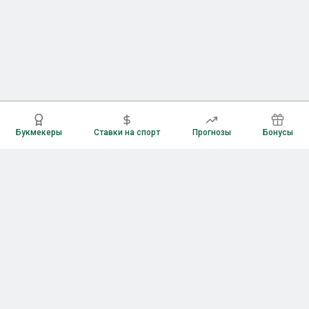
Букмекеры
Ставки на спорт
Прогнозы
Бонусы
Букмекеры
Рейтинг букмекерских контор
Букмекерские конторы России