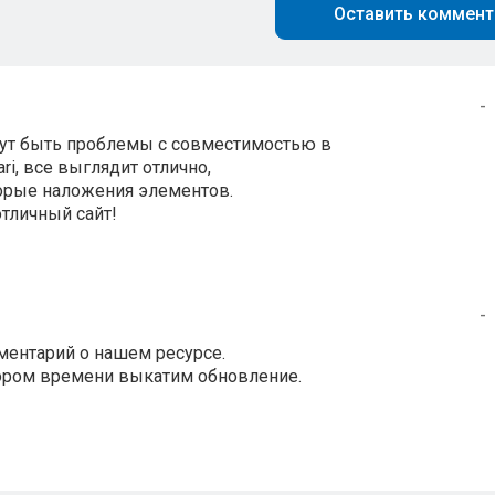
Оставить коммент
-
огут быть проблемы с совместимостью в
ari, все выглядит отлично,
торые наложения элементов.
отличный сайт!
-
ментарий о нашем ресурсе.
кором времени выкатим обновление.