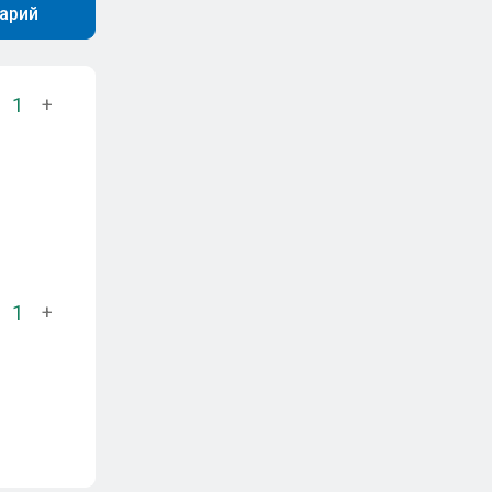
арий
1
+
1
+