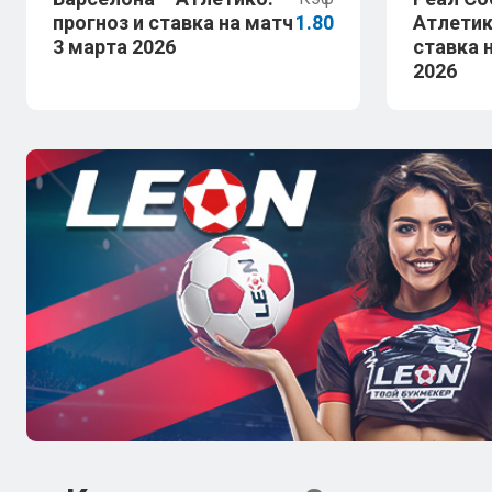
прогноз и ставка на матч
1.80
Атлетик
3 марта 2026
ставка 
2026