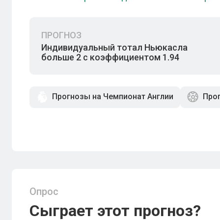
ПРОГНОЗ
Индивидуальный тотал Ньюкасла
больше 2 с коэффициентом 1.94
Прогнозы на Чемпионат Англии
Прог
Опрос
Сыграет этот прогноз?