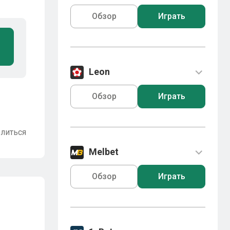
Обзор
Играть
Leon
Обзор
Играть
литься
Melbet
Обзор
Играть