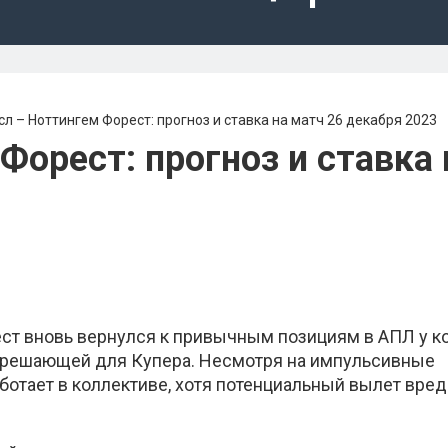
л – Ноттингем Форест: прогноз и ставка на матч 26 декабря 2023
Форест: прогноз и ставка 
ст вновь вернулся к привычным позициям в АПЛ у к
ь решающей для Купера. Несмотря на импульсивные
ботает в коллективе, хотя потенциальный вылет вред