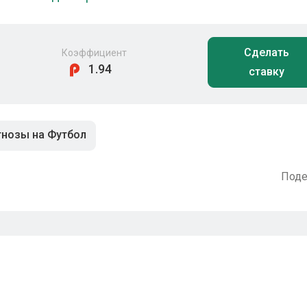
Сделать
Коэффициент
1.94
ставку
нозы на Футбол
Поде