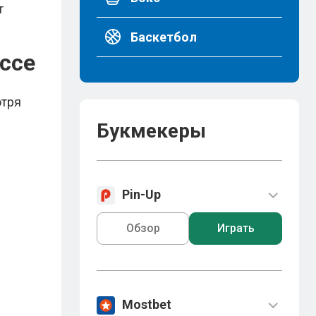
т
Баскетбол
ссе
отря
Букмекеры
Pin-Up
Обзор
Играть
Mostbet