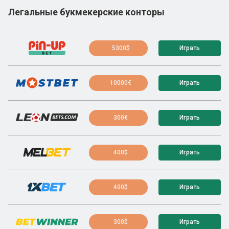
Легальные букмекерские конторы
5300$
Играть
10000€
Играть
300€
Играть
400$
Играть
400$
Играть
300$
Играть