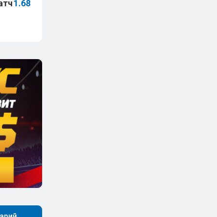
атч
1.68
арий