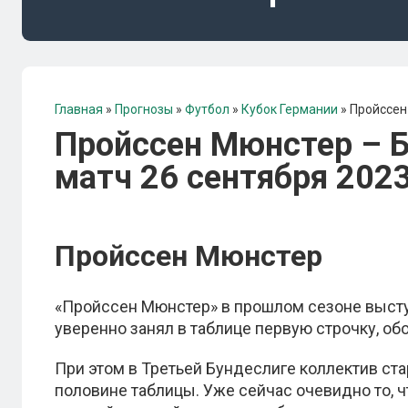
Главная
»
Прогнозы
»
Футбол
»
Кубок Германии
»
Пройссен 
Пройссен Мюнстер – Ба
матч 26 сентября 202
Пройссен Мюнстер
«Пройссен Мюнстер» в прошлом сезоне выступ
уверенно занял в таблице первую строчку, о
При этом в Третьей Бундеслиге коллектив ста
половине таблицы. Уже сейчас очевидно то, чт