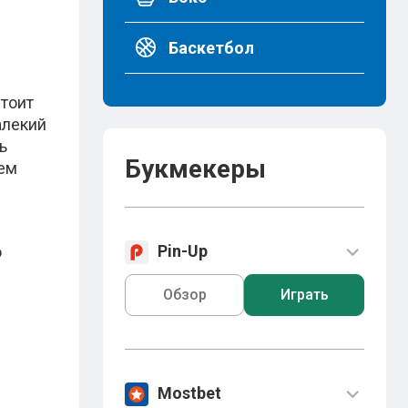
Баскетбол
стоит
алекий
ь
Букмекеры
уем
Pin-Up
о
Обзор
Играть
Mostbet