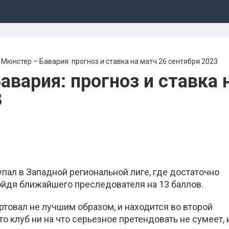
Мюнстер – Бавария: прогноз и ставка на матч 26 сентября 2023
вария: прогноз и ставка 
3
ал в Западной региональной лиге, где достаточно
бойдя ближайшего преследователя на 13 баллов.
ртовал не лучшим образом, и находится во второй
о клуб ни на что серьезное претендовать не сумеет, 