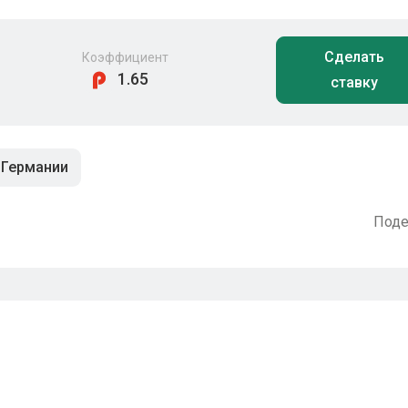
Сделать
Коэффициент
1.65
ставку
 Германии
Поде