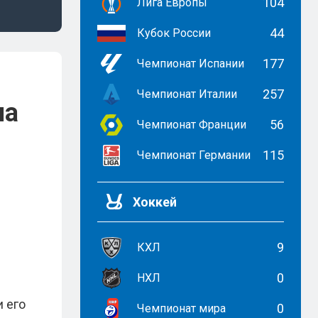
104
Лига Европы
44
Кубок России
177
Чемпионат Испании
257
Чемпионат Италии
на
56
Чемпионат Франции
115
Чемпионат Германии
Хоккей
9
КХЛ
0
НХЛ
и его
0
Чемпионат мира