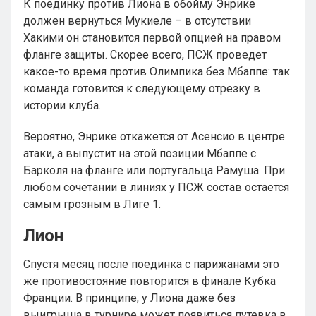
К поединку против Лиона в обойму Энрике
должен вернуться Мукиеле – в отсутствии
Хакими он становится первой опцией на правом
фланге защиты. Скорее всего, ПСЖ проведет
какое-то время против Олимпика без Мбаппе: так
команда готовится к следующему отрезку в
истории клуба.
Вероятно, Энрике откажется от Асенсио в центре
атаки, а выпустит на этой позиции Мбаппе с
Барколя на фланге или португальца Рамуша. При
любом сочетании в линиях у ПСЖ состав остается
самым грозным в Лиге 1.
Лион
Спустя месяц после поединка с парижанами это
же противостояние повторится в финале Кубка
Франции. В принципе, у Лиона даже без
выигрыша в турнире может появиться путевка в