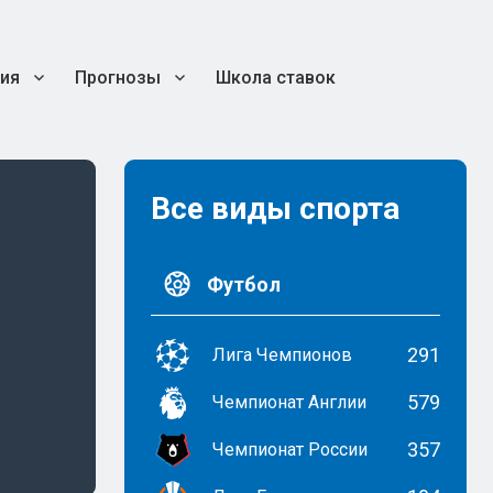
ия
Прогнозы
Школа ставок
Все виды спорта
Футбол
291
Лига Чемпионов
579
Чемпионат Англии
357
Чемпионат России