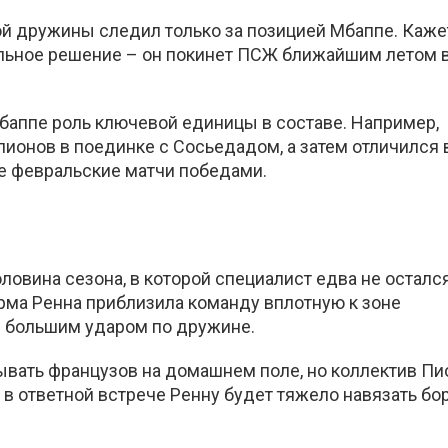
ой дружины следил только за позицией Мбаппе. Каже
льное решение – он покинет ПСЖ ближайшим летом 
баппе роль ключевой единицы в составе. Например,
ионов в поединке с Сосьедадом, а затем отличился 
е февральские матчи победами.
овина сезона, в которой специалист едва не осталс
рма Ренна приблизила команду вплотную к зоне
ал большим ударом по дружине.
ывать французов на домашнем поле, но коллектив Пи
 в ответной встрече Ренну будет тяжело навязать бор