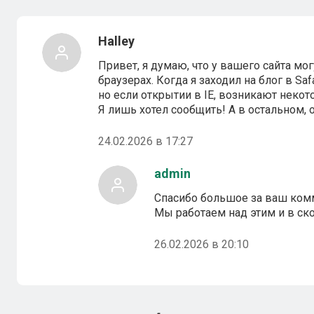
Halley
Привет, я думаю, что у вашего сайта м
браузерах. Когда я заходил на блог в Saf
но если открытии в IE, возникают неко
Я лишь хотел сообщить! А в остальном, 
24.02.2026 в 17:27
admin
Спасибо большое за ваш ком
Мы работаем над этим и в с
26.02.2026 в 20:10