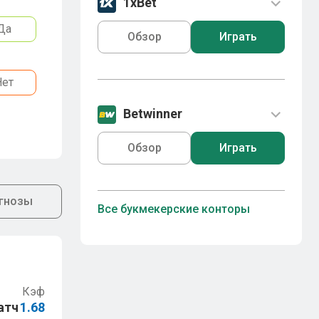
1xBet
Да
Обзор
Играть
Нет
Betwinner
Обзор
Играть
гнозы
Все букмекерские конторы
Кэф
атч
1.68