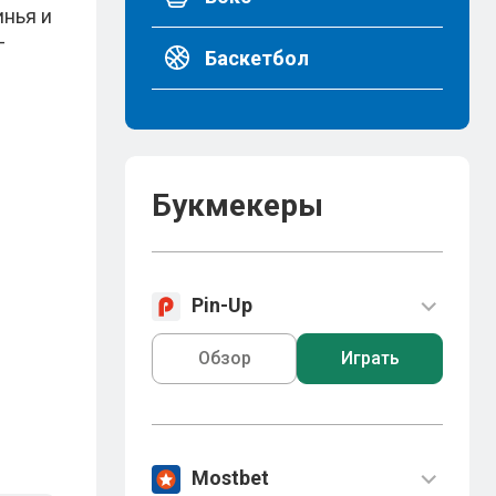
инья и
–
Баскетбол
Букмекеры
Pin-Up
Обзор
Играть
Mostbet