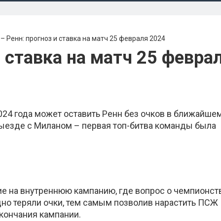
– Ренн: прогноз и ставка на матч 25 февраля 2024
 ставка на матч 25 февра
24 года может оставить Ренн без очков в ближайшем
выезде с Миланом – первая топ-битва команды была
е на внутреннюю кампанию, где вопрос о чемпионст
дно теряли очки, тем самым позволив нарастить ПСЖ
окончания кампании.