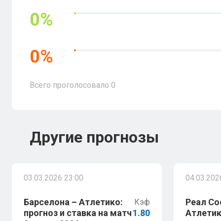
0
%
0
%
Всего проголосовало
0
Другие прогнозы
03.03.2026 23:00
04.03.202
Барселона – Атлетико:
Реал Со
Кэф
прогноз и ставка на матч
1.80
Атлетик