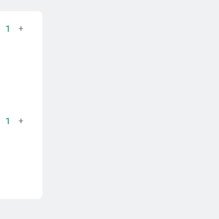
1
+
1
+