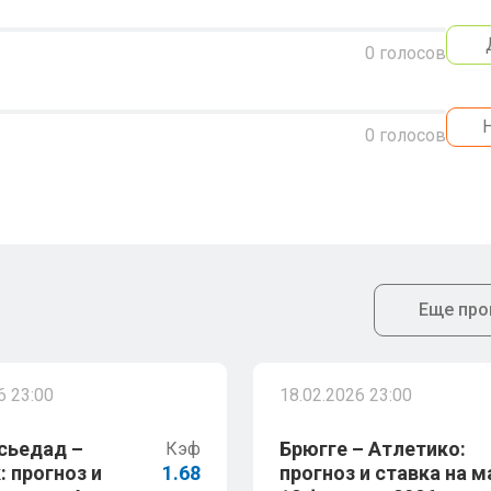
0
голосов
0
голосов
Еще про
6 23:00
18.02.2026 23:00
сьедад –
Брюгге – Атлетико:
Кэф
: прогноз и
1.68
прогноз и ставка на м