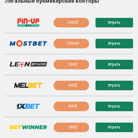
Легальные букмекерские конторы
5300$
Играть
10000€
Играть
300€
Играть
400$
Играть
400$
Играть
300$
Играть