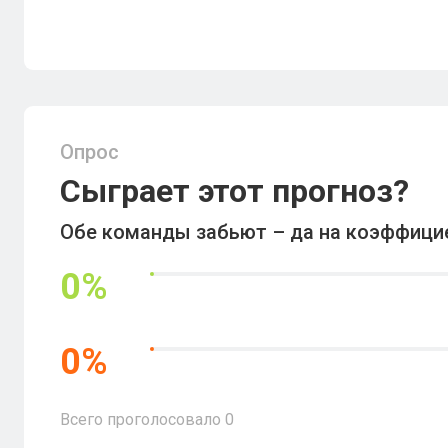
Опрос
Сыграет этот прогноз?
Обе команды забьют – да на коэффициен
0
%
0
%
Всего проголосовало
0