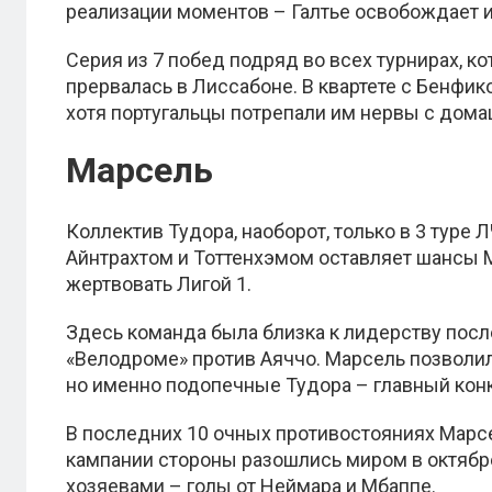
реализации моментов – Галтье освобождает и
Серия из 7 побед подряд во всех турнирах, ко
прервалась в Лиссабоне. В квартете с Бенфик
хотя португальцы потрепали им нервы с дом
Марсель
Коллектив Тудора, наоборот, только в 3 туре 
Айнтрахтом и Тоттенхэмом оставляет шансы М
жертвовать Лигой 1.
Здесь команда была близка к лидерству посл
«Велодроме» против Аяччо. Марсель позволи
но именно подопечные Тудора – главный конк
В последних 10 очных противостояниях Марс
кампании стороны разошлись миром в октябре 
хозяевами – голы от Неймара и Мбаппе.