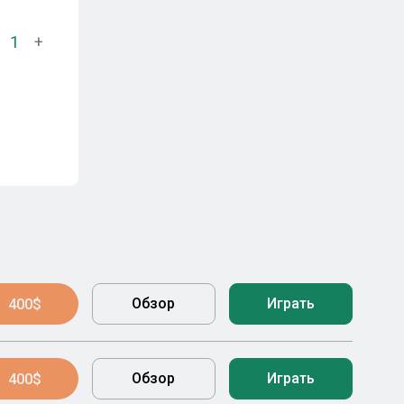
1
+
Обзор
Играть
400$
Обзор
Играть
400$