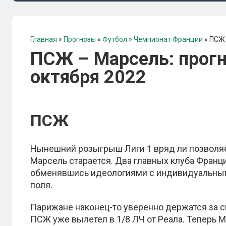
Главная
»
Прогнозы
»
Футбол
»
Чемпионат Франции
»
ПСЖ 
ПСЖ – Марсель: прогно
октября 2022
ПСЖ
Нынешний розыгрыш Лиги 1 вряд ли позволяе
Марсель старается. Два главных клуба Фран
обменявшись идеологиями с индивидуальным
поля.
Парижане наконец-то уверенно держатся за св
ПСЖ уже вылетел в 1/8 ЛЧ от Реала. Теперь 