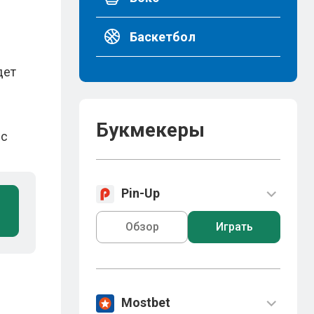
Баскетбол
дет
Букмекеры
 с
Pin-Up
Обзор
Играть
Mostbet