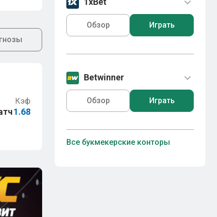
1xBet
Обзор
Играть
гнозы
Betwinner
Обзор
Играть
Кэф
атч
1.68
Все букмекерские конторы