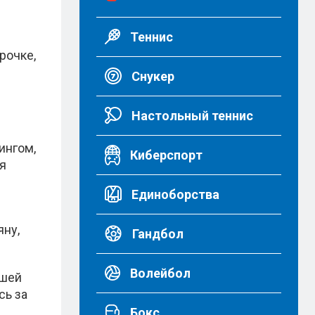
Теннис
рочке,
Снукер
Настольный теннис
ингом,
Киберспорт
я
Единоборства
яну,
Гандбол
Волейбол
вшей
сь за
Бокс