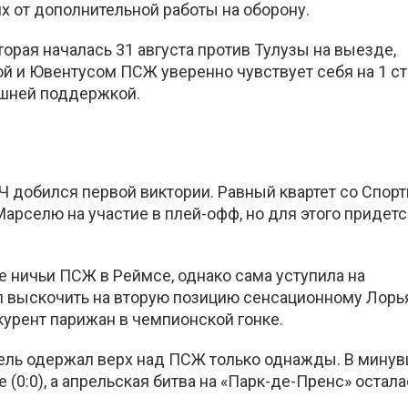
х от дополнительной работы на оборону.
торая началась 31 августа против Тулузы на выезде,
ой и Ювентусом ПСЖ уверенно чувствует себя на 1 ст
ашней поддержкой.
ЛЧ добился первой виктории. Равный квартет со Спорт
арселю на участие в плей-офф, но для этого придетс
е ничьи ПСЖ в Реймсе, однако сама уступила на
л выскочить на вторую позицию сенсационному Лорь
урент парижан в чемпионской гонке.
ель одержал верх над ПСЖ только однажды. В мину
(0:0), а апрельская битва на «Парк-де-Пренс» остала