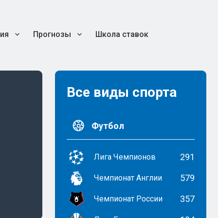
ия
Прогнозы
Школа ставок
Все виды спорта
Футбол
291
Лига Чемпионов
579
Чемпионат Англии
357
Чемпионат России