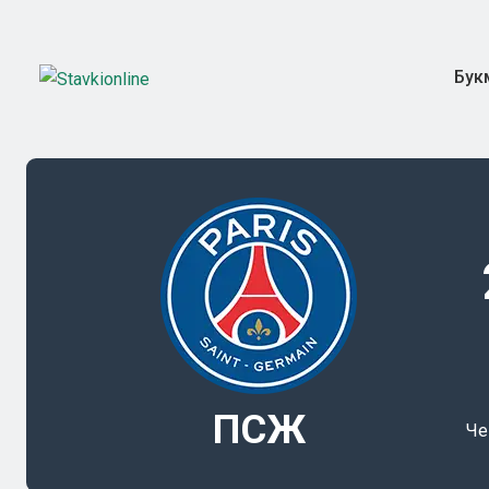
Бук
ПСЖ
Че