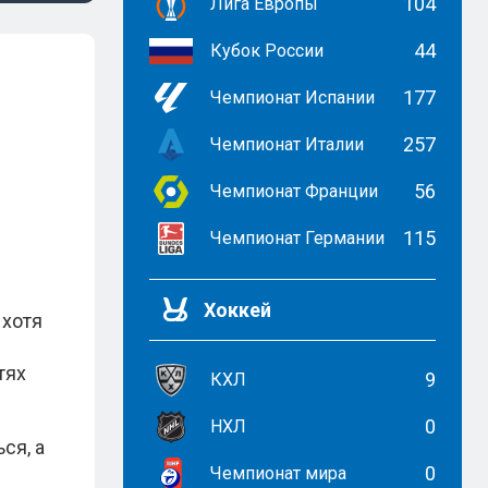
104
Лига Европы
44
Кубок России
177
Чемпионат Испании
257
Чемпионат Италии
56
Чемпионат Франции
115
Чемпионат Германии
Хоккей
 хотя
тях
9
КХЛ
0
НХЛ
ся, а
0
Чемпионат мира