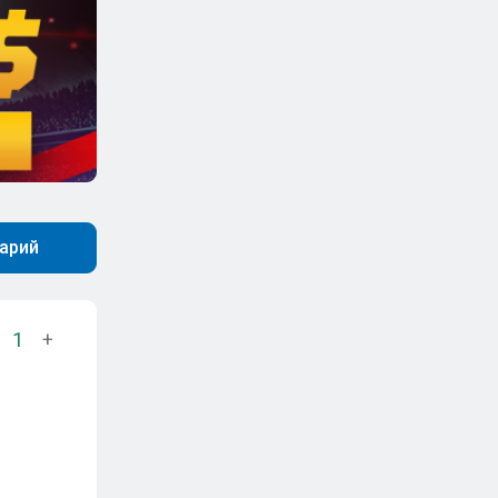
арий
1
+