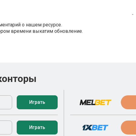
-
ментарий о нашем ресурсе.
кором времени выкатим обновление.
конторы
Играть
Играть