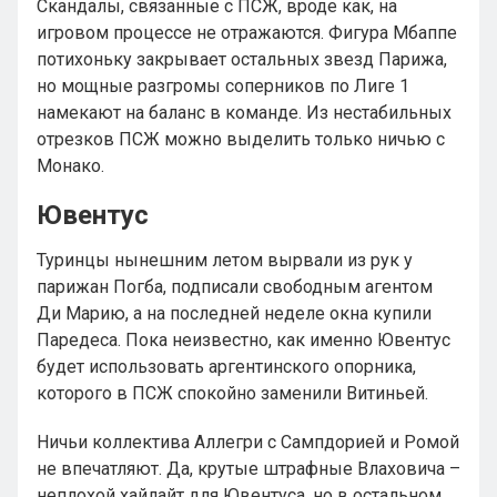
Скандалы, связанные с ПСЖ, вроде как, на
игровом процессе не отражаются. Фигура Мбаппе
потихоньку закрывает остальных звезд Парижа,
но мощные разгромы соперников по Лиге 1
намекают на баланс в команде. Из нестабильных
отрезков ПСЖ можно выделить только ничью с
Монако.
Ювентус
Туринцы нынешним летом вырвали из рук у
парижан Погба, подписали свободным агентом
Ди Марию, а на последней неделе окна купили
Паредеса. Пока неизвестно, как именно Ювентус
будет использовать аргентинского опорника,
которого в ПСЖ спокойно заменили Витиньей.
Ничьи коллектива Аллегри с Сампдорией и Ромой
не впечатляют. Да, крутые штрафные Влаховича –
неплохой хайлайт для Ювентуса, но в остальном