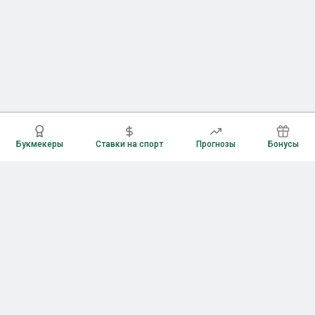
Букмекеры
Ставки на спорт
Прогнозы
Бонусы
Букмекеры
Рейтинг букмекерских контор
Букмекерские конторы России