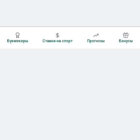
Букмекеры
Ставки на спорт
Прогнозы
Бонусы
Букмекеры
Рейтинг букмекерских контор
Букмекерские конторы России
Букмекеры без верификации
Букмекеры с бонусами