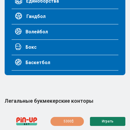
Единоборства
Гандбол
Волейбол
Бокс
Баскетбол
Легальные букмекерские конторы
5300$
Играть