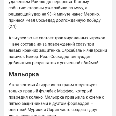
удалением Раилло до перерыва. К этому
событию стороны уже забили по мячу, а
решающий удар на 93-й минуте нанес Мерино,
принеся Реал Сосьедад долгожданную победу
(2:1).
Альгуасилю не хватает травмированных игроков
– вне состава из-за повреждений сразу три
левых крайних защитника, Оярсабаль и январский
новичок Бекер. Реал Сосьедад вынужден
добиваться результатов с усеченной обоймой.
Мальорка
У коллектива Агирре из-за травм отсутствует
только правый фуллбек Маффео, который
повредил колено. Мальорка привыкла к схеме с
пятью защитниками и дуэтом форвардов –
опытный Мурики и Ларин часто создают друг
другу опасные ситуации.