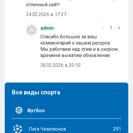
отличный сайт!
24.02.2026 в 17:27
-
1
+
admin
Спасибо большое за ваш
комментарий о нашем ресурсе.
Мы работаем над этим и в скором
времени выкатим обновление.
26.02.2026 в 20:10
Все виды спорта
Футбол
Лига Чемпионов
291