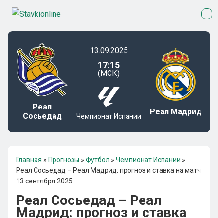
13.09.2025
17:15
(МСК)
Реал
Реал Мадрид
Сосьедад
Чемпионат Испании
Главная
»
Прогнозы
»
Футбол
»
Чемпионат Испании
»
Реал Сосьедад – Реал Мадрид: прогноз и ставка на матч
13 сентября 2025
Реал Сосьедад – Реал
Мадрид: прогноз и ставка