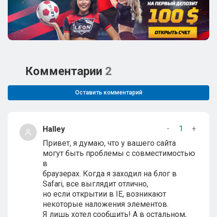
Комментарии
2
Оставить комментарий
-
1
+
Halley
Привет, я думаю, что у вашего сайта
могут быть проблемы с совместимостью
в
браузерах. Когда я заходил на блог в
Safari, все выглядит отлично,
но если открытии в IE, возникают
некоторые наложения элементов.
Я лишь хотел сообщить! А в остальном,