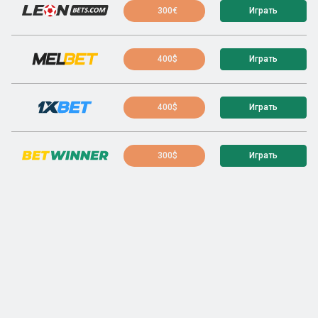
300€
Играть
400$
Играть
400$
Играть
300$
Играть