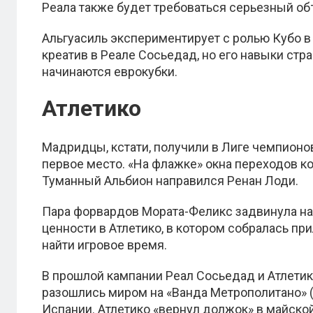
Реала также будет требоваться серьезный об
Альгуасиль экспериментирует с ролью Кубо в 
креатив в Реале Сосьедад, но его навыки стр
начинаются еврокубки.
Атлетико
Мадридцы, кстати, получили в Лиге чемпионов
первое место. «На флажке» окна переходов ко
Туманный Альбион направился Ренан Лоди.
Пара форвардов Мората-Феликс задвинула на 
ценности в Атлетико, в котором собралась пр
найти игровое время.
В прошлой кампании Реал Сосьедад и Атлетик
разошлись миром на «Ванда Метрополитано» (2
Испании. Атлетико «вернул должок» в майской 