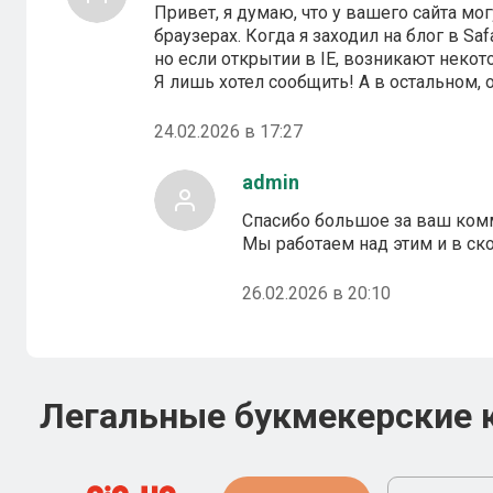
Привет, я думаю, что у вашего сайта м
браузерах. Когда я заходил на блог в Saf
но если открытии в IE, возникают неко
Я лишь хотел сообщить! А в остальном, 
24.02.2026 в 17:27
admin
Спасибо большое за ваш ком
Мы работаем над этим и в с
26.02.2026 в 20:10
Легальные букмекерские 