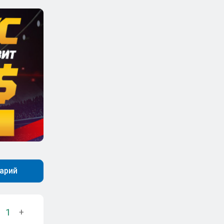
арий
1
+