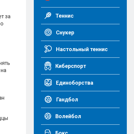
Теннис
т за
ро
Снукер
Настольный теннис
нять
Киберспорт
 на
Единоборства
ан
Гандбол
Волейбол
идцы
Бокс