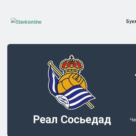
Бук
Реал Сосьедад
Че