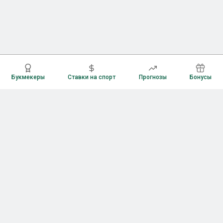
Букмекеры
Ставки на спорт
Прогнозы
Бонусы
Букмекеры
Рейтинг букмекерских контор
Букмекерские конторы России
Букмекеры без верификации