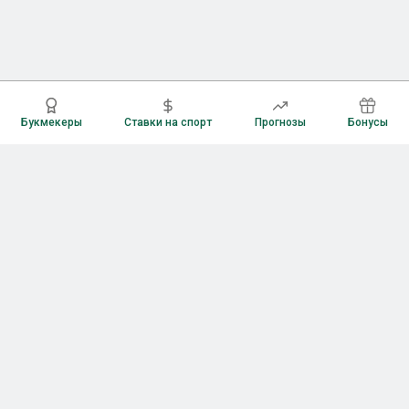
Букмекеры
Ставки на спорт
Прогнозы
Бонусы
Букмекеры
Рейтинг букмекерских контор
Букмекерские конторы России
Букмекеры без верификации
Букмекеры с бонусами