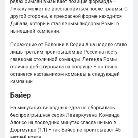
рядах римлян вызывает позиция форварда –
Лукаку может не восстановиться после травмы. С
другой стороны, в прекрасной форме находится
Дибала, который стал явным лидером Ромы в
нынешней кампании.
Поражение от Болоньи в Серии А на неделе стало
лишь третьим проигрышем де Росси на посту
главкома столичной команды. Легенда Ромы
отлично дебютировала на поприще – он точно
останется наставником команды в следующей
кампании.
Байер
На минувших выходных едва не оборвалась
беспроигрышная серия Леверкузена. Команда
Алонсо на последних минутах спасла ничью в
Дортмунде (1:1) – так Байер не проигрывает 45
матчей кряду.