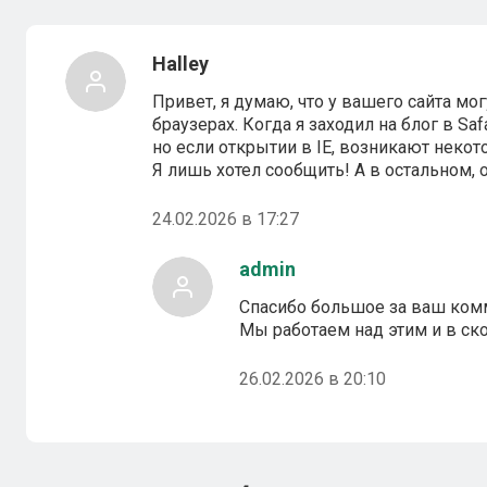
Halley
Привет, я думаю, что у вашего сайта м
браузерах. Когда я заходил на блог в Saf
но если открытии в IE, возникают неко
Я лишь хотел сообщить! А в остальном, 
24.02.2026 в 17:27
admin
Спасибо большое за ваш ком
Мы работаем над этим и в с
26.02.2026 в 20:10