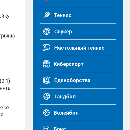
Теннис
ойку
Снукер
игрыша
Настольный теннис
Киберспорт
Единоборства
0:1)
нять
Гандбол
езке
Волейбол
ся
Бокс