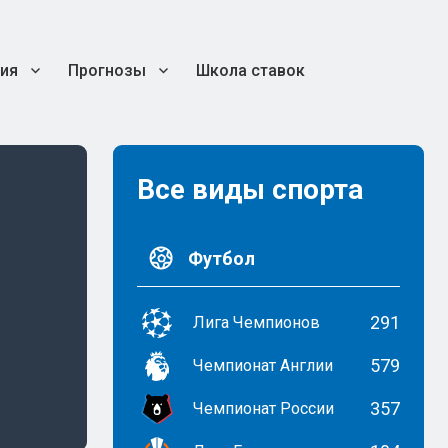
ия
Прогнозы
Школа ставок
Все виды спорта
Футбол
291
Лига Чемпионов
579
Чемпионат Англии
357
Чемпионат России