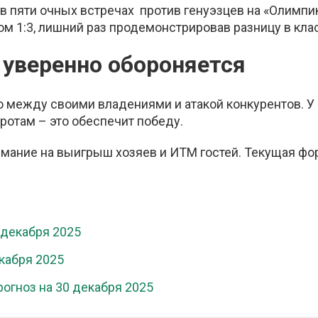
в пяти очных встречах против генуэзцев на «Олимпик
м 1:3, лишний раз продемонстрировав разницу в кла
 уверенно обороняется
 между своими владениями и атакой конкурентов. 
ротам – это обеспечит победу.
имание на выигрыш хозяев и ИТМ гостей. Текущая фо
 декабря 2025
екабря 2025
огноз на 30 декабря 2025