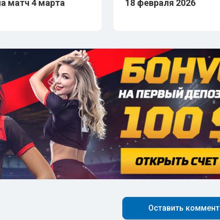
на матч 4 марта
18 февраля 2026
Оставить коммент