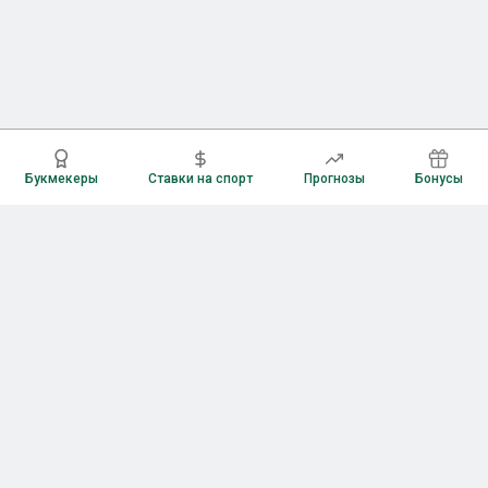
Букмекеры
Ставки на спорт
Прогнозы
Бонусы
Букмекеры
Рейтинг букмекерских контор
Букмекерские конторы России
Букмекеры без верификации