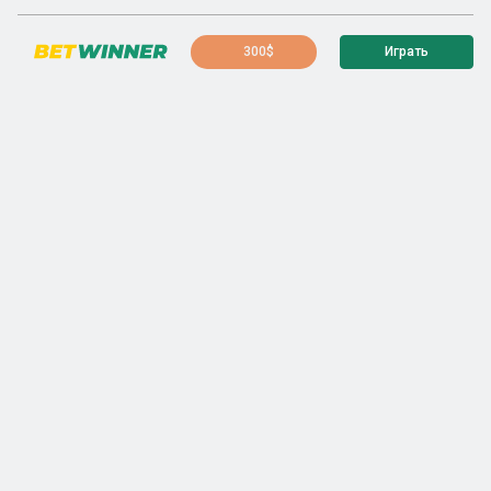
300$
Играть