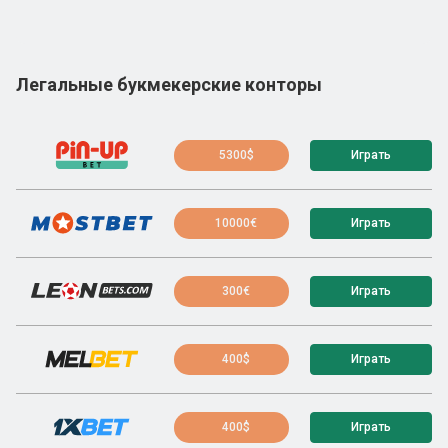
Легальные букмекерские конторы
5300$
Играть
10000€
Играть
300€
Играть
400$
Играть
400$
Играть