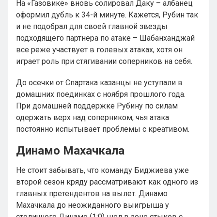
На «Газовике» вновь солировал Даку – албанец
оформил дубль к 34-й минуте. Кажется, Рубин так
и не подобрал для своей главной звезды
подходящего партнера по атаке – Шабанханджай
все реже участвует в голевых атаках, хотя он
играет роль при стягивании соперников на себя.
До осечки от Спартака казанцы не уступали в
домашних поединках с ноября прошлого года.
При домашней поддержке Рубину по силам
одержать верх над соперником, чья атака
постоянно испытывает проблемы с креативом.
Динамо Махачкала
Не стоит забывать, что команду Биджиева уже
второй сезон кряду рассматривают как одного из
главных претендентов на вылет. Динамо
Махачкала до неожиданного выигрыша у
столичного Динамо (1:0) шел в зоне стыков с