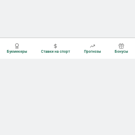
Букмекеры
Ставки на спорт
Прогнозы
Бонусы
Букмекеры
Рейтинг букмекерских контор
Букмекерские конторы России
Букмекеры без верификации