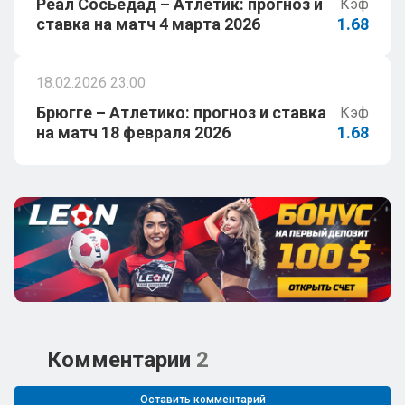
Реал Сосьедад – Атлетик: прогноз и
Кэф
ставка на матч 4 марта 2026
1.68
18.02.2026 23:00
Брюгге – Атлетико: прогноз и ставка
Кэф
на матч 18 февраля 2026
1.68
Комментарии
2
Оставить комментарий