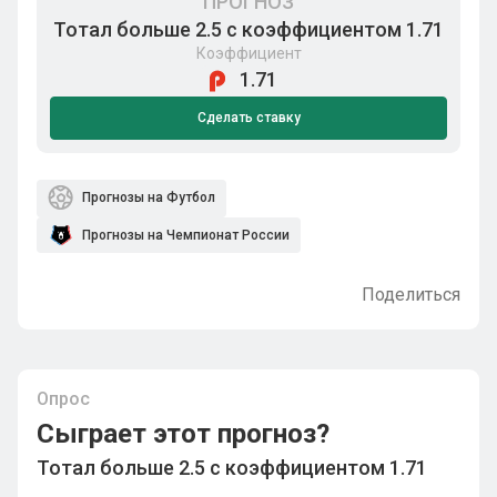
ПРОГНОЗ
Тотал больше 2.5 с коэффициентом 1.71
Коэффициент
1.71
Сделать ставку
Прогнозы на Футбол
Прогнозы на Чемпионат России
Поделиться
Опрос
Сыграет этот прогноз?
Тотал больше 2.5 с коэффициентом 1.71