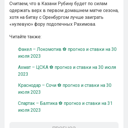
Считаем, что в Казани Рубину будет по силам
одержать верх в первом домашнем матче сезона,
хотя на битву с Оренбургом лучше заиграть
«нулевую» фору подопечных Рахимова.
Читайте также:
Факел – Локомотив ⚽ прогноз и ставки на 30
июля 2023
Ахмат – ЦСКА ⚽ прогноз и ставки на 30 июля
2023
Краснодар – Сочи ⚽ прогноз и ставки на 30
июля 2023
Спартак – Балтика ⚽ прогноз и ставки на 31
июля 2023