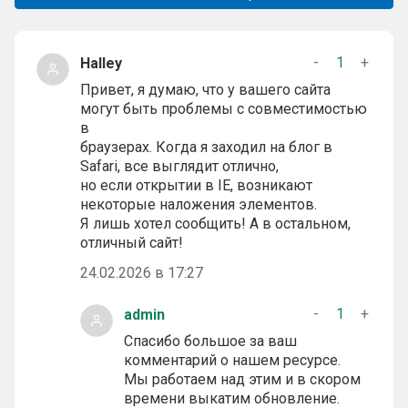
-
1
+
Halley
Привет, я думаю, что у вашего сайта
могут быть проблемы с совместимостью
в
браузерах. Когда я заходил на блог в
Safari, все выглядит отлично,
но если открытии в IE, возникают
некоторые наложения элементов.
Я лишь хотел сообщить! А в остальном,
отличный сайт!
24.02.2026 в 17:27
-
1
+
admin
Спасибо большое за ваш
комментарий о нашем ресурсе.
Мы работаем над этим и в скором
времени выкатим обновление.