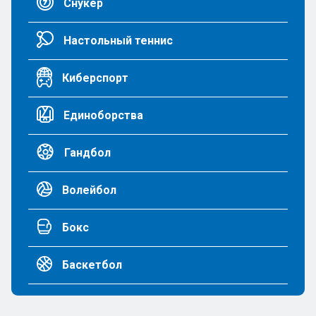
Снукер
Настольный теннис
Киберспорт
Единоборства
Гандбол
Волейбол
Бокс
Баскетбол