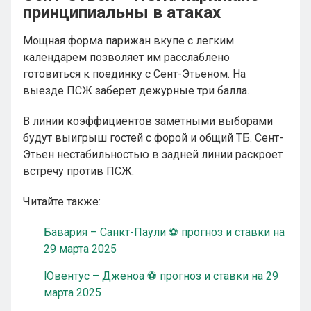
принципиальны в атаках
Мощная форма парижан вкупе с легким
календарем позволяет им расслаблено
готовиться к поединку с Сент-Этьеном. На
выезде ПСЖ заберет дежурные три балла.
В линии коэффициентов заметными выборами
будут выигрыш гостей с форой и общий ТБ. Сент-
Этьен нестабильностью в задней линии раскроет
встречу против ПСЖ.
Читайте также:
Бавария – Санкт-Паули ⚽ прогноз и ставки на
29 марта 2025
Ювентус – Дженоа ⚽ прогноз и ставки на 29
марта 2025