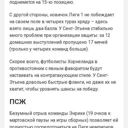
поднимется на 15-ю позицию.
С другой стороны, новичок Лиги 1 не побеждает
на своем поле в четырех турах кряду – здесь
взято лишь два балла. У Сент-Этьена стабильно
много проблем при организации защиты: за 12
домашних выступлений пропущено 17 мячей
(тролько у четырех команд больше).
Скорее всего, футболисты Хорнеланда в
противостоянии с явным фаворитом будут
настаивать на контратакующем стиле. У Сент-
Этьена довольно быстрые фланги, но даже их не
хватит, чтобы уровнять шансы на победу.
ПСЖ
Безумный отрыв команды Энрике (19 очков к
мартовской паузы на игры сборных) позволяет ей
полностью сосредоточиться на Лиге чемпионов.