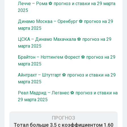
Лечче – Рома ⚽ прогноз и ставки на 29 марта
2025
Динамо Москва – Оренбург ⚽ прогноз на 29
марта 2025
ЦСКА – Динамо Махачкала ⚽ прогноз на 29
марта 2025
Брайтон – Ноттингем Форест ⚽ прогноз на 29
марта 2025
Айнтрахт – Штутгарт ⚽ прогноз и ставки на 29
марта 2025
Реал Мадрид – Леганес ⚽ прогноз и ставки на
29 марта 2025
ПРОГНОЗ
Тотал больше 3.5 с коэффициентом 1.60