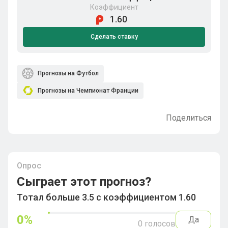
Коэффициент
1.60
Сделать ставку
Прогнозы на Футбол
Прогнозы на Чемпионат Франции
Поделиться
Опрос
Сыграет этот прогноз?
Тотал больше 3.5 с коэффициентом 1.60
0
%
Да
0
голосов