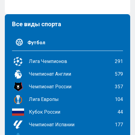
Все виды спорта
Футбол
Лига Чемпионов
291
Чемпионат Англии
579
Чемпионат России
357
Лига Европы
104
Кубок России
44
Чемпионат Испании
177