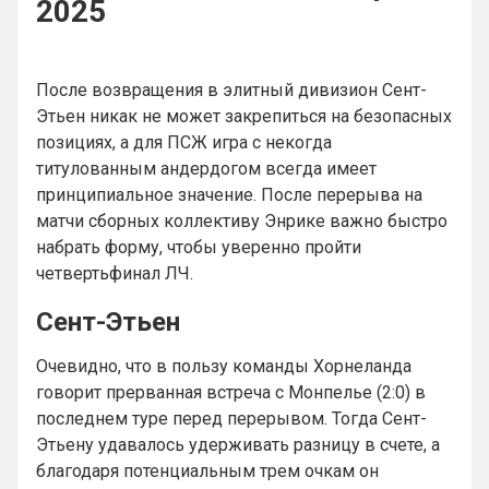
2025
После возвращения в элитный дивизион Сент-
Этьен никак не может закрепиться на безопасных
позициях, а для ПСЖ игра с некогда
титулованным андердогом всегда имеет
принципиальное значение. После перерыва на
матчи сборных коллективу Энрике важно быстро
набрать форму, чтобы уверенно пройти
четвертьфинал ЛЧ.
Сент-Этьен
Очевидно, что в пользу команды Хорнеланда
говорит прерванная встреча с Монпелье (2:0) в
последнем туре перед перерывом. Тогда Сент-
Этьену удавалось удерживать разницу в счете, а
благодаря потенциальным трем очкам он