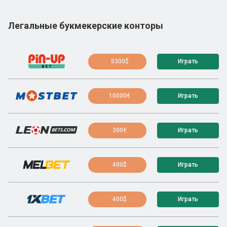
Легальные букмекерские конторы
5300$
Играть
10000€
Играть
300€
Играть
400$
Играть
400$
Играть