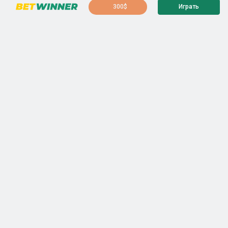
300$
Играть