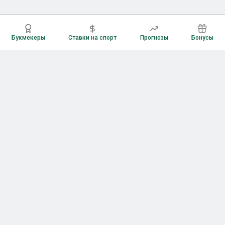
Букмекеры
Ставки на спорт
Прогнозы
Бонусы
Букмекеры
Рейтинг букмекерских контор
Букмекерские конторы России
Букмекеры без верификации
Букмекеры с бонусами
Все приложения букмекеров
Букмекеры с Андроид