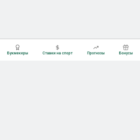
Букмекеры
Ставки на спорт
Прогнозы
Бонусы
Букмекеры
Рейтинг букмекерских контор
Букмекерские конторы России
Букмекеры без верификации