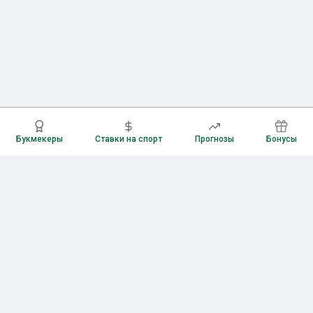
Букмекеры
Ставки на спорт
Прогнозы
Бонусы
Букмекеры
Рейтинг букмекерских контор
Букмекерские конторы России