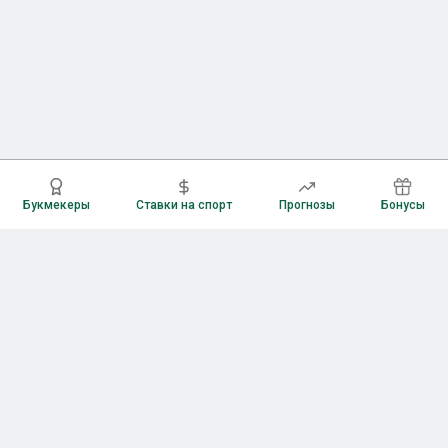
Букмекеры
Ставки на спорт
Прогнозы
Бонусы
Букмекеры
Рейтинг букмекерских контор
Букмекерские конторы России