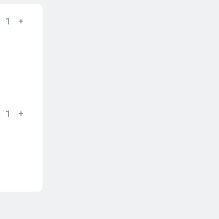
1
+
1
+