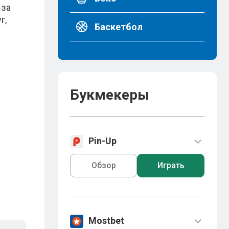
 за
г,
Баскетбол
Букмекеры
Pin-Up
Обзор
Играть
Mostbet