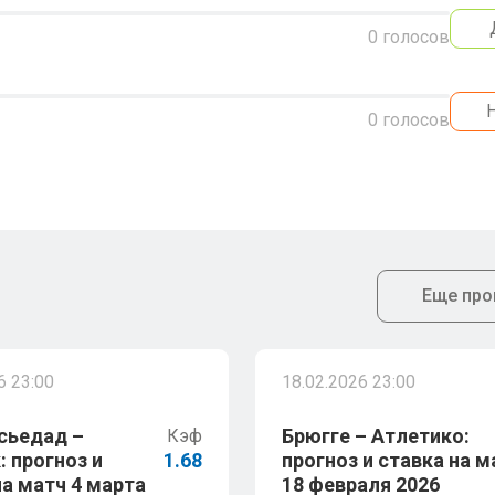
0
голосов
0
голосов
Еще про
6 23:00
18.02.2026 23:00
сьедад –
Брюгге – Атлетико:
Кэф
: прогноз и
1.68
прогноз и ставка на м
на матч 4 марта
18 февраля 2026