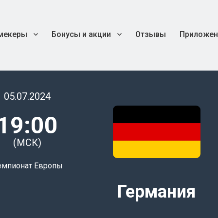
мекеры
Бонусы и акции
Отзывы
Приложен
05.07.2024
19:00
(МСК)
емпионат Европы
Германия