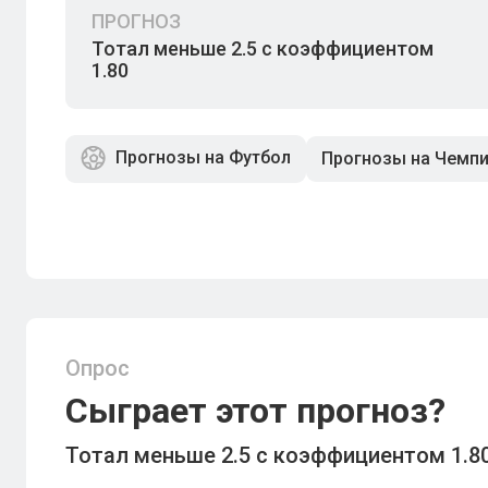
ПРОГНОЗ
Тотал меньше 2.5 с коэффициентом
1.80
Прогнозы на Футбол
Прогнозы на Чемп
Опрос
Сыграет этот прогноз?
Тотал меньше 2.5 с коэффициентом 1.8