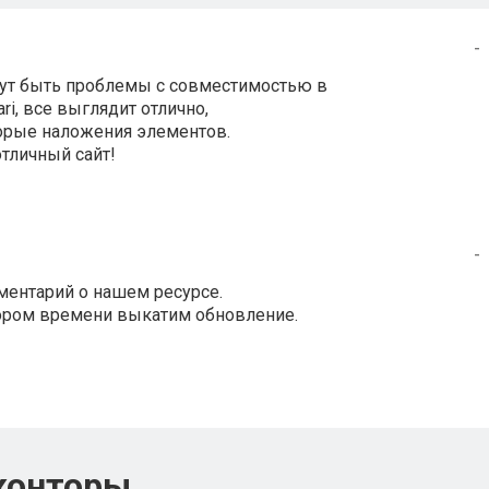
-
огут быть проблемы с совместимостью в
ari, все выглядит отлично,
торые наложения элементов.
отличный сайт!
-
ментарий о нашем ресурсе.
кором времени выкатим обновление.
конторы