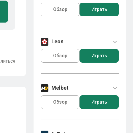
Обзор
Играть
Leon
Обзор
Играть
литься
Melbet
Обзор
Играть