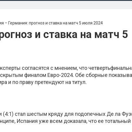
я – Германия: прогноз и ставка на матч 5 июля 2024
рогноз и ставка на матч 5
ксперты согласятся с мнением, что четвертьфинальн
 скрытым финалом Евро-2024. Обе сборные показыв
ра и по праву претендуют на титул.
 (4:1) стал шестым кряду для подопечных Де ла Фуэ
инципе, Испания уже всем доказала, что ее тотальный