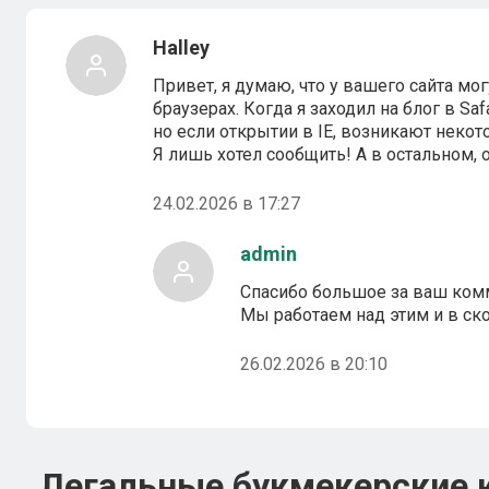
Halley
Привет, я думаю, что у вашего сайта м
браузерах. Когда я заходил на блог в Saf
но если открытии в IE, возникают неко
Я лишь хотел сообщить! А в остальном, 
24.02.2026 в 17:27
admin
Спасибо большое за ваш ком
Мы работаем над этим и в с
26.02.2026 в 20:10
Легальные букмекерские 