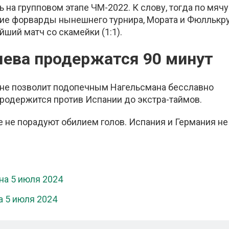
на групповом этапе ЧМ-2022. К слову, тогда по мячу
ие форварды нынешнего турнира, Мората и Фюллькру
ий матч со скамейки (1:1).
яева продержатся 90 минут
 не позволит подопечным Нагельсмана бесславно
продержится против Испании до экстра-таймов.
е не порадуют обилием голов. Испания и Германия не
на 5 июля 2024
а 5 июля 2024