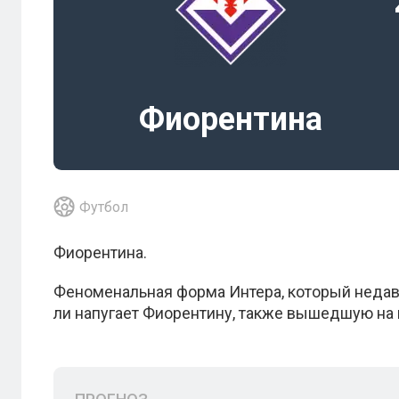
Фиорентина
Футбол
Фиорентина.
Феноменальная форма Интера, который недавн
ли напугает Фиорентину, также вышедшую на 