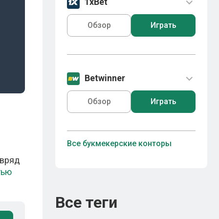
1xBet
Обзор
Играть
Betwinner
Обзор
Играть
Все букмекерские конторы
 вряд
тью
Все теги