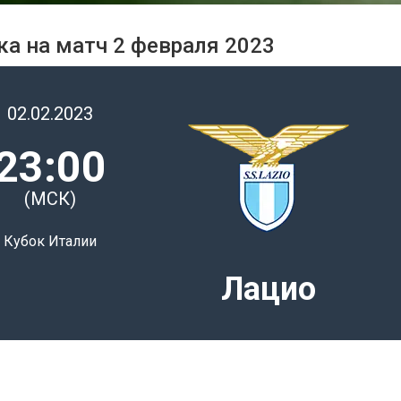
ка на матч 2 февраля 2023
02.02.2023
23:00
(МСК)
Кубок Италии
Лацио