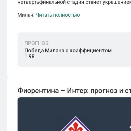
четвертьфинальной стадии станет украшением
Милан.
Читать полностью
ПРОГНОЗ
Победа Милана с коэффициентом
1.98
Фиорентина – Интер: прогноз и с