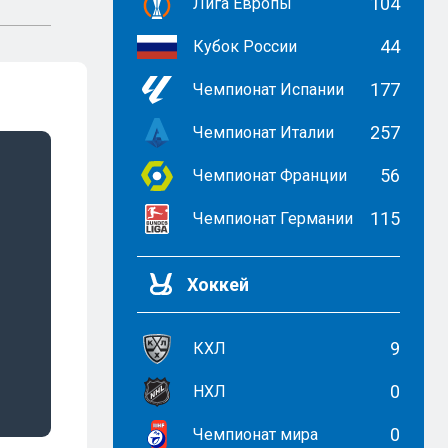
104
Лига Европы
44
Кубок России
177
Чемпионат Испании
257
Чемпионат Италии
56
Чемпионат Франции
115
Чемпионат Германии
Хоккей
9
КХЛ
0
НХЛ
0
Чемпионат мира