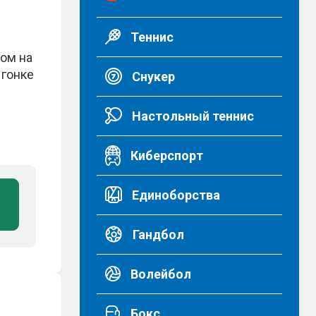
Теннис
том на
 гонке
Снукер
Настольный теннис
Киберспорт
Единоборства
Гандбол
Волейбол
Бокс