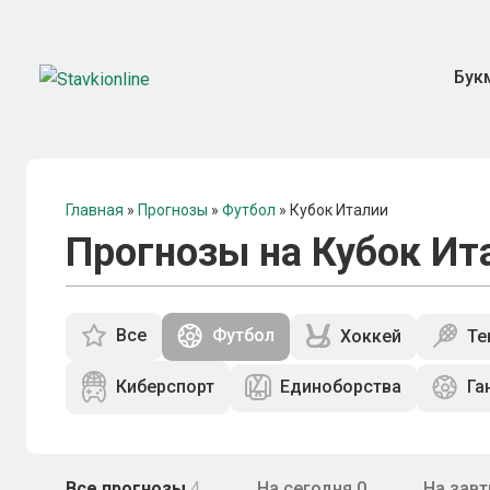
Бук
Главная
»
Прогнозы
»
Футбол
»
Кубок Италии
Прогнозы на Кубок Ит
Все
Футбол
Хоккей
Те
Киберспорт
Единоборства
Га
Все прогнозы
4
На сегодня
0
На зав