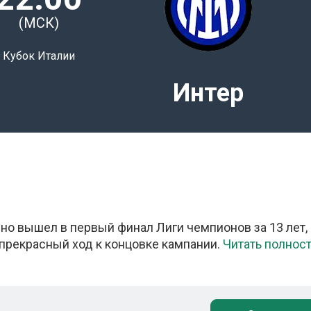
(МСК)
Кубок Италии
Интер
о вышел в первый финал Лиги чемпионов за 13 лет,
прекрасный ход к концовке кампании.
Читать полнос