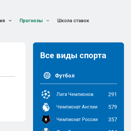
ия
Прогнозы
Школа ставок
Все виды спорта
Футбол
291
Лига Чемпионов
579
Чемпионат Англии
357
Чемпионат России