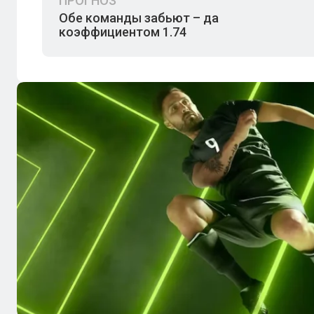
ПРОГНОЗ
Обе команды забьют – да
коэффициентом 1.74