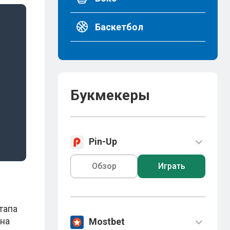
Баскетбол
Букмекеры
Pin-Up
Обзор
Играть
тапа
 на
Mostbet