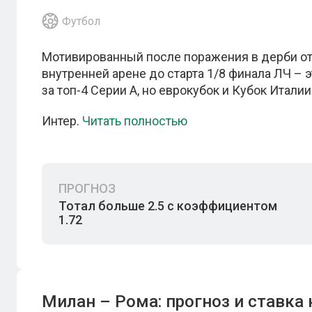
Футбол
Мотивированный после поражения в дерби от 
внутренней арене до старта 1/8 финала ЛЧ – э
за топ-4 Серии А, но еврокубок и Кубок Италии
Интер.
Читать полностью
ПРОГНОЗ
Тотал больше 2.5 с коэффициентом
1.72
Милан – Рома: прогноз и ставка 