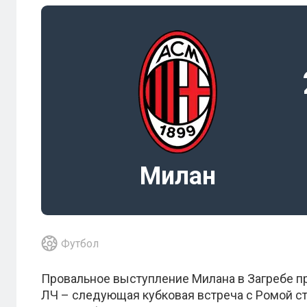
Милан
Футбол
Провальное выступление Милана в Загребе пр
ЛЧ – следующая кубковая встреча с Ромой ст