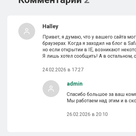
Halley
Привет, я думаю, что у вашего сайта м
браузерах. Когда я заходил на блог в Saf
но если открытии в IE, возникают неко
Я лишь хотел сообщить! А в остальном, 
24.02.2026 в 17:27
admin
Спасибо большое за ваш ком
Мы работаем над этим и в с
26.02.2026 в 20:10