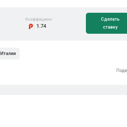
Сделать
Коэффициент
1.74
ставку
 Италии
Поде