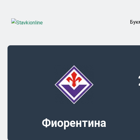
Бук
Фиорентина