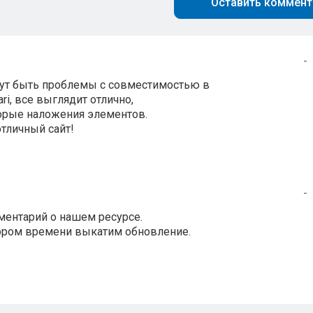
Оставить коммент
-
огут быть проблемы с совместимостью в
ari, все выглядит отлично,
торые наложения элементов.
отличный сайт!
-
ментарий о нашем ресурсе.
кором времени выкатим обновление.