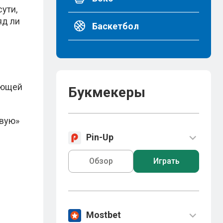
ути,
яд ли
Баскетбол
ующей
Букмекеры
евую»
Pin-Up
Обзор
Играть
Mostbet