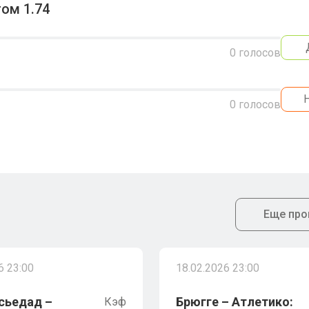
ом 1.74
0
голосов
0
голосов
Еще про
6 23:00
18.02.2026 23:00
сьедад –
Брюгге – Атлетико:
Кэф