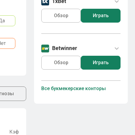
1xBet
Обзор
Играть
Да
Нет
Betwinner
Обзор
Играть
Все букмекерские конторы
гнозы
Кэф