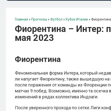
Главная
»
Прогнозы
»
Футбол
»
Кубок Италии
»
Фиорентина 
Фиорентина – Интер: п
мая 2023
Фиорентина
Феноменальная форма Интера, который недавн
ли напугает Фиорентину, также вышедшую на 
после поражения от команды из Флоренции п
матчах 9 побед. Возможно, именно та осечка
изменений в рядах коллектива Индзаги.
После уверенного прохода по сетке Лиги кон