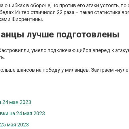
шибках в обороне, но против его атаки устоять, по с
едах Интер отличился 22 раза – такая статистика вр
ками Фиорентины.
ланцы лучше подготовлены
 Кастровилли, умело подключающийся вперед к атак
ь.
больше шансов на победу у миланцев. Заиграем «нул
а 24 мая 2023
вки на 24 мая 2023
25 мая 2023