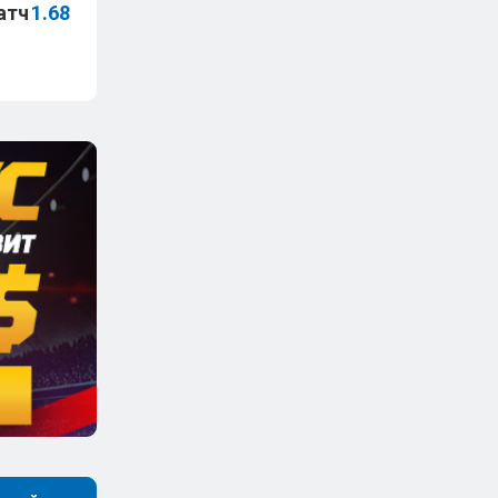
атч
1.68