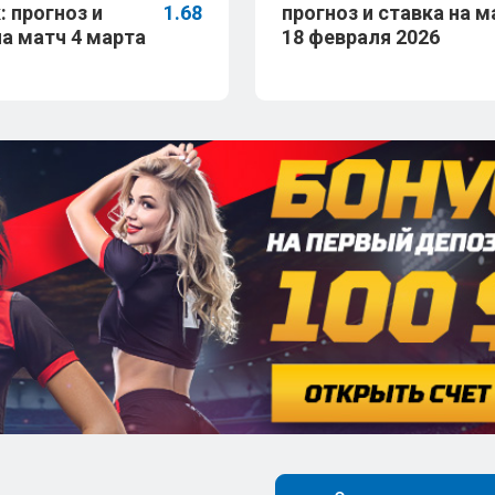
: прогноз и
1.68
прогноз и ставка на м
на матч 4 марта
18 февраля 2026