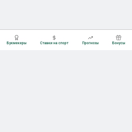
Букмекеры
Ставки на спорт
Прогнозы
Бонусы
Букмекеры
Рейтинг букмекерских контор
Букмекерские конторы России
Букмекеры без верификации
Букмекеры с бонусами