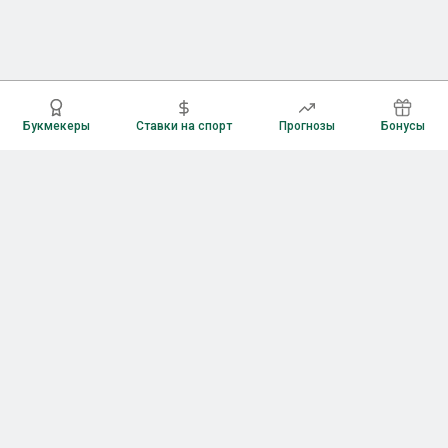
Букмекеры
Ставки на спорт
Прогнозы
Бонусы
Букмекеры
Рейтинг букмекерских контор
Букмекерские конторы России
Букмекеры без верификации
Букмекеры с бонусами