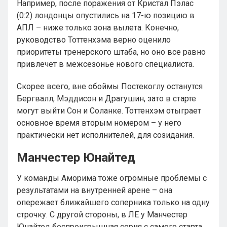
Например, после поражения от Кристал Пэлас
(0:2) лондонцы опустились на 17-ю позицию в
АПЛ – ниже только зона вылета. Конечно,
руководство Тоттенхэма верно оценило
приоритеты тренерского штаба, но оно все равно
привлечет в межсезонье нового специалиста.
Скорее всего, вне обоймы Постекоглу останутся
Бергвалл, Мэддисон и Драгушин, зато в старте
могут выйти Сон и Соланке. Тоттенхэм отыграет
основное время вторым номером – у него
практически нет исполнителей, для созидания.
Манчестер Юнайтед
У команды Аморима тоже огромные проблемы с
результатами на внутренней арене – она
опережает ближайшего соперника только на одну
строчку. С другой стороны, в ЛЕ у Манчестер
Юнайтед беспроигрышная серия с самого старта