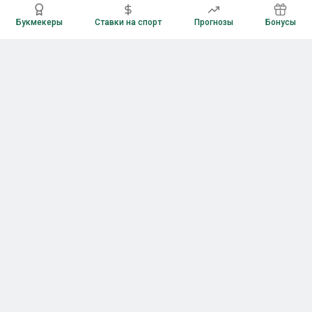
Букмекеры
Ставки на спорт
Прогнозы
Бонусы
Букмекеры
Рейтинг букмекерских контор
Букмекерские конторы России
Букмекеры без верификации
Букмекеры с бонусами
Все приложения букмекеров
Букмекеры с Андроид
Букмекеры с iOS